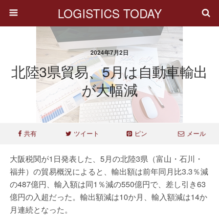
LOGISTICS TODAY
2024年7月2日
北陸3県貿易、5月は自動車輸出
が大幅減
共有
ツイート
ピン
メール
大阪税関が1日発表した、5月の北陸3県（富山・石川・
福井）の貿易概況によると、輸出額は前年同月比3.3％減
の487億円、輸入額は同1％減の550億円で、差し引き63
億円の入超だった。輸出額減は10か月、輸入額減は14か
月連続となった。