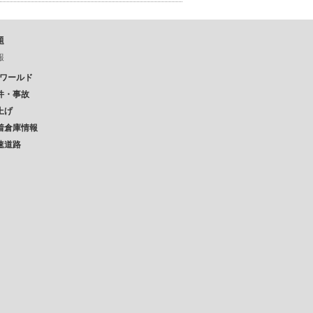
題
報
Pワールド
件・事故
上げ
着倉庫情報
速道路