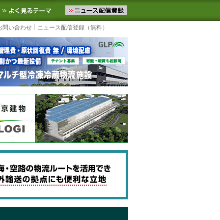
ニュースをお届けします。物流ニュースメール配信を登録すると、平日
お気に入りに追加
よく見るテーマ
お問い合わせ
ニュース配信登録（無料）