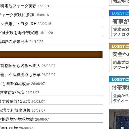
燃料電池フォーク実験
15/02/12
フォーク実験に参加
15/09/16
ク披露、トヨタL&F
22/09/15
実証実験を海外初実施
18/11/20
入試験の結果発表
24/12/26
、首都圏から名阪へ拡大
26/08/07
に改善、不採算拠点も改革
26/08/07
字も国際物流改善
26/08/07
営業益57％増
26/08/07
果で営業益15％増
26/08/07
2％増で利益率改善
26/08/07
空輸送増で増収増益
26/08/07
業益18％増
26/08/07