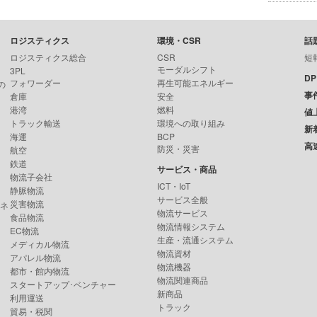
ロジスティクス
環境・CSR
話
ロジスティクス総合
CSR
短
モーダルシフト
3PL
D
フォワーダー
再生可能エネルギー
の
事
倉庫
安全
港湾
燃料
値
トラック輸送
環境への取り組み
新
海運
BCP
高
防災・災害
航空
鉄道
サービス・商品
物流子会社
ICT・IoT
静脈物流
サービス全般
災害物流
ンネ
物流サービス
食品物流
物流情報システム
EC物流
生産・流通システム
メディカル物流
物流資材
アパレル物流
物流機器
都市・館内物流
物流関連商品
スタートアップ･ベンチャー
新商品
利用運送
トラック
貿易・税関