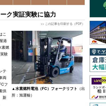
ォーク実証実験に協力
>>
この記事を印刷する（PDF）
はこ
古屋港
水素燃
証実験
ンテ
車両
FCフ
▲水素燃料電池（FC）フォークリフト
（出
素供
所：旭運輸）
、新
。