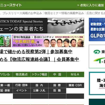
S TODAY｜国内最大の物流ニュースサイト
3PL, SCMなど国内外の最新の物流
、プレスリリース掲載のお申込み
物流セミナー情報の掲載申込み
広告に関する
場で確かめる視察第2弾｜参加募集中
める【物流広報連絡会議】｜会員募集中