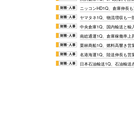
ニッコンHD1Q、倉庫伸長
ヤマタネ1Q、物流増収も一
中央倉庫1Q、国内輸送と輸
南総通運1Q、倉庫稼働率上
栗林商船1Q、燃料高響き営
名港海運1Q、陸送伸長も営業
日本石油輸送1Q、石油輸送