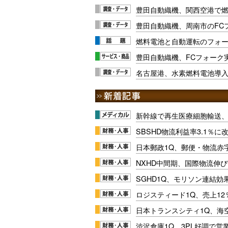
豊田自動織機、関西空港で
豊田自動織機、周南市のFC
燃料電池と自動運転のフォー
豊田自動織機、FCフォーク
名古屋港、水素燃料電池導
新幹線で再生医療細胞輸送
SBSHD物流利益率3.1％
日本郵政1Q、郵便・物流赤
NXHD中間期、国際物流伸び
SGHD1Q、モリソン連結効
ロジスティード1Q、売上1
日本トランスシティ1Q、海
渋沢倉庫1Q、3PL好調で営