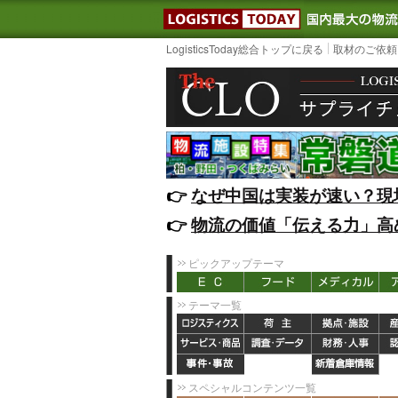
LOGISTIC
LogisticsToday総合トップに戻る
取材のご依頼
👉️
なぜ中国は実装が速い？現
👉️
物流の価値「伝える力」高
ピックアップテーマ
テーマ一覧
スペシャルコンテンツ一覧