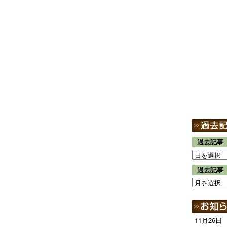
過去記事
過去記事
11月26日