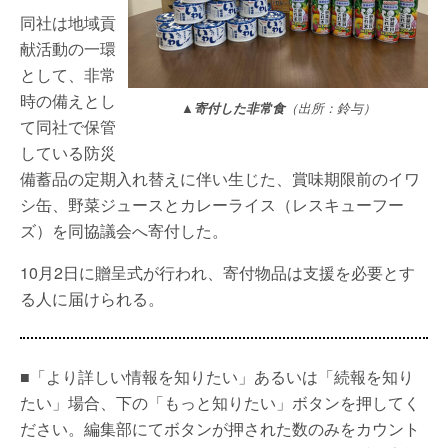
同社は地域貢
献活動の一環
として、非常
時の備えとし
▲寄付した非常食
（出所：鈴与）
て同社で保管
している防災
備蓄品の定期入れ替えに伴い生じた、賞味期限前のイワ
シ缶、野菜ジュースとカレーライス（レスキューフー
ズ）を同協議会へ寄付した。
10月2日に贈呈式が行われ、寄付物品は支援を必要とす
る人に届けられる。
■「より詳しい情報を知りたい」あるいは「続報を知り
たい」場合、下の「もっと知りたい」ボタンを押してく
ださい。編集部にてボタンが押された数のみをカウント