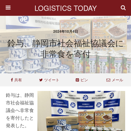
LOGISTICS TODAY
2024年10月4日
鈴与、静岡市社会福祉協議会に
非常食を寄付
共有
ツイート
ピン
メール
鈴与は、静岡
市社会福祉協
議会へ非常食
を寄付したと
発表した。