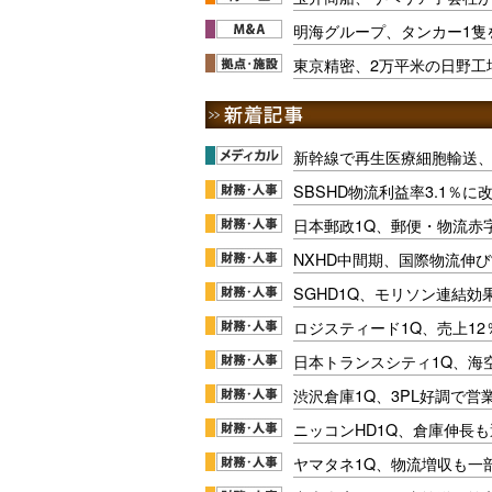
明海グループ、タンカー1隻
東京精密、2万平米の日野工
新幹線で再生医療細胞輸送
SBSHD物流利益率3.1％
日本郵政1Q、郵便・物流赤
NXHD中間期、国際物流伸び
SGHD1Q、モリソン連結効
ロジスティード1Q、売上1
日本トランスシティ1Q、海
渋沢倉庫1Q、3PL好調で営
ニッコンHD1Q、倉庫伸長
ヤマタネ1Q、物流増収も一