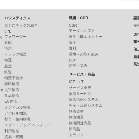
ロジスティクス
環境・CSR
話
ロジスティクス総合
CSR
短
モーダルシフト
3PL
D
フォワーダー
再生可能エネルギー
の
事
倉庫
安全
港湾
燃料
値
トラック輸送
環境への取り組み
新
海運
BCP
高
防災・災害
航空
鉄道
サービス・商品
物流子会社
ICT・IoT
静脈物流
サービス全般
災害物流
ンネ
物流サービス
食品物流
物流情報システム
EC物流
生産・流通システム
メディカル物流
物流資材
アパレル物流
物流機器
都市・館内物流
物流関連商品
スタートアップ･ベンチャー
新商品
利用運送
トラック
貿易・税関