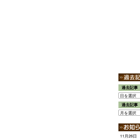
過去記事
過去記事
11月26日