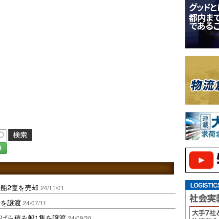
録
船2隻を売却
24/11/01
船を譲渡
24/07/11
ばら積み船1隻を譲渡
24/09/30