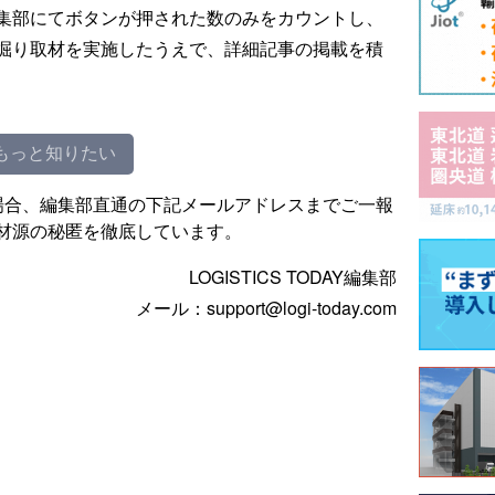
集部にてボタンが押された数のみをカウントし、
掘り取材を実施したうえで、詳細記事の掲載を積
もっと知りたい
場合、編集部直通の下記メールアドレスまでご一報
材源の秘匿を徹底しています。
LOGISTICS TODAY編集部
メール：support@logi-today.com