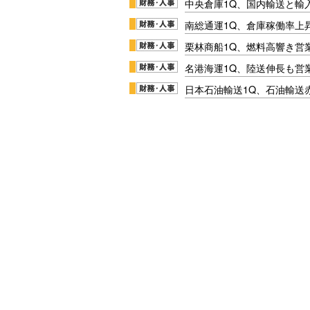
中央倉庫1Q、国内輸送と輸
南総通運1Q、倉庫稼働率上
栗林商船1Q、燃料高響き営
名港海運1Q、陸送伸長も営業
日本石油輸送1Q、石油輸送