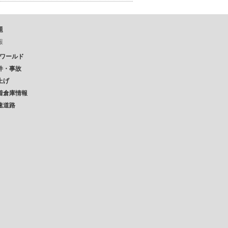
題
報
Pワールド
件・事故
上げ
着倉庫情報
速道路