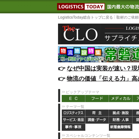
LOGISTIC
LogisticsToday総合トップに戻る
取材のご依頼
👉️
なぜ中国は実装が速い？現
👉️
物流の価値「伝える力」高
ピックアップテーマ
テーマ一覧
スペシャルコンテンツ一覧