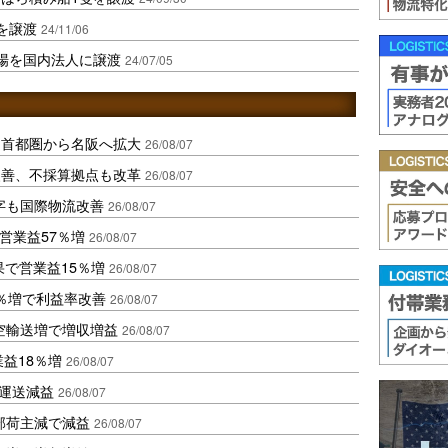
を譲渡
24/11/06
場を国内法人に譲渡
24/07/05
、首都圏から名阪へ拡大
26/08/07
に改善、不採算拠点も改革
26/08/07
字も国際物流改善
26/08/07
営業益57％増
26/08/07
果で営業益15％増
26/08/07
2％増で利益率改善
26/08/07
空輸送増で増収増益
26/08/07
業益18％増
26/08/07
も運送減益
26/08/07
部荷主減で減益
26/08/07