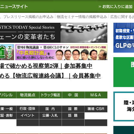
S TODAY｜国内最大の物流ニュースサイト
3PL, SCMなど国内外の最新の物流
、プレスリリース掲載のお申込み
物流セミナー情報の掲載申込み
広告に関する
場で確かめる視察第2弾｜参加募集中
める【物流広報連絡会議】｜会員募集中