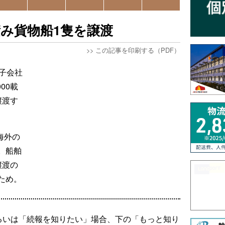
み貨物船1隻を譲渡
>>
この記事を印刷する（PDF）
子会社
000載
譲渡す
海外の
。船舶
譲渡の
ため。
るいは「続報を知りたい」場合、下の「もっと知り