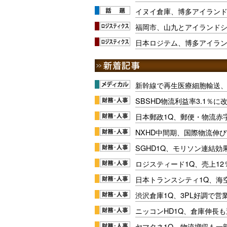
イヌイ倉庫、博多アイラン
福岡市、山九とアイランドシ
日本ロジテム、博多アイラン
新幹線で再生医療細胞輸送
SBSHD物流利益率3.1％
日本郵政1Q、郵便・物流赤
NXHD中間期、国際物流伸び
SGHD1Q、モリソン連結効
ロジスティード1Q、売上1
日本トランスシティ1Q、海
渋沢倉庫1Q、3PL好調で営
ニッコンHD1Q、倉庫伸長
ヤマタネ1Q、物流増収も一