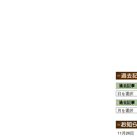
過去記事
過去記事
11月26日