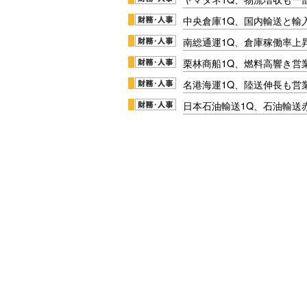
中央倉庫1Q、国内輸送と輸
南総通運1Q、倉庫稼働率上
栗林商船1Q、燃料高響き営
名港海運1Q、陸送伸長も営業
日本石油輸送1Q、石油輸送