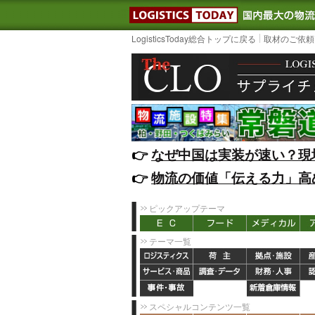
LOGISTIC
LogisticsToday総合トップに戻る
取材のご依頼
👉️
なぜ中国は実装が速い？現
👉️
物流の価値「伝える力」高
ピックアップテーマ
テーマ一覧
スペシャルコンテンツ一覧