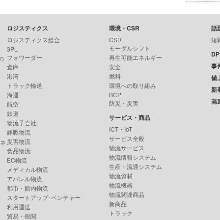
ロジスティクス
環境・CSR
話
ロジスティクス総合
CSR
短
モーダルシフト
3PL
D
フォワーダー
再生可能エネルギー
の
事
倉庫
安全
港湾
燃料
値
トラック輸送
環境への取り組み
新
海運
BCP
高
防災・災害
航空
鉄道
サービス・商品
物流子会社
ICT・IoT
静脈物流
サービス全般
災害物流
ンネ
物流サービス
食品物流
物流情報システム
EC物流
生産・流通システム
メディカル物流
物流資材
アパレル物流
物流機器
都市・館内物流
物流関連商品
スタートアップ･ベンチャー
新商品
利用運送
トラック
貿易・税関