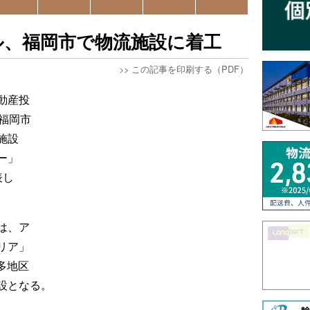
ル、福岡市で物流施設に着工
>>
この記事を印刷する（PDF）
動産投
福岡市
施設
ー」
表し
は、ア
リア」
博多地区
設となる。