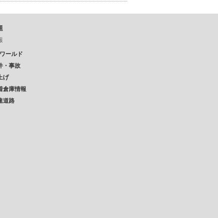
題
報
Pワールド
件・事故
上げ
着倉庫情報
速道路