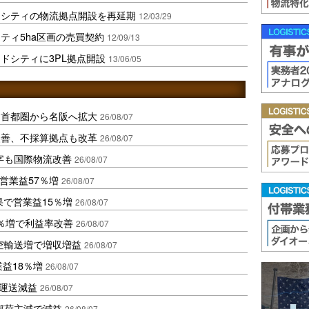
ドシティの物流拠点開設を再延期
12/03/29
ティ5ha区画の売買契約
12/09/13
ドシティに3PL拠点開設
13/06/05
、首都圏から名阪へ拡大
26/08/07
に改善、不採算拠点も改革
26/08/07
字も国際物流改善
26/08/07
営業益57％増
26/08/07
果で営業益15％増
26/08/07
2％増で利益率改善
26/08/07
空輸送増で増収増益
26/08/07
業益18％増
26/08/07
も運送減益
26/08/07
部荷主減で減益
26/08/07