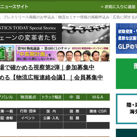
S TODAY｜国内最大の物流ニュースサイト
3PL, SCMなど国内外の最新の物流
、プレスリリース掲載のお申込み
物流セミナー情報の掲載申込み
広告に関する
場で確かめる視察第2弾｜参加募集中
める【物流広報連絡会議】｜会員募集中