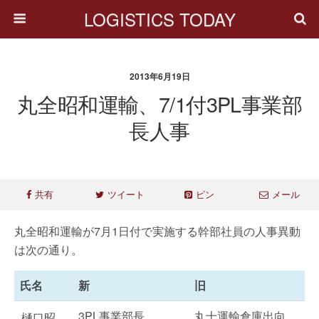
LOGISTICS TODAY
2013年6月19日
丸全昭和運輸、7/1付3PL事業部
長人事
共有
ツイート
ピン
メール
丸全昭和運輸が7月1日付で実施する幹部社員の人事異動
は次の通り。
氏名
新
旧
3PL事業部長
丸十運輸倉庫出向
樋口昭