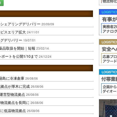
録
のシェアリングデリバリー
20/09/09
ービスエリア拡大
24/11/01
ングデリバリー
19/07/01
薬品取扱を開始｜短報
23/02/14
レポートを公開1/10まで
24/12/24
扇島に冷凍倉庫
26/08/06
域拠点が厚木に完成
26/08/06
運営型物流拠点
26/08/06
温物流拠点を長岡に
26/08/06
ダに低温物流拠点
26/08/06