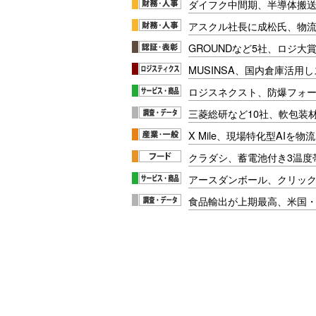
ダイフク中間期、半導体搬
アスクル社長に成松氏、物
GROUNDなど5社、ロジ大
MUSINSA、国内倉庫活用
ロジスネクスト、防爆フォ
三菱総研など10社、軟包装
X Mile、現場特化型AIを
クラダシ、蓄電池付き3温度
アースダンボール、クリッ
食品輸出が上期最高、米国