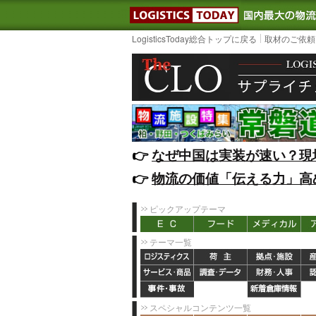
LOGISTIC
LogisticsToday総合トップに戻る
取材のご依頼
👉️
なぜ中国は実装が速い？現
👉️
物流の価値「伝える力」高
ピックアップテーマ
テーマ一覧
スペシャルコンテンツ一覧