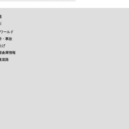
題
報
Pワールド
件・事故
上げ
着倉庫情報
速道路