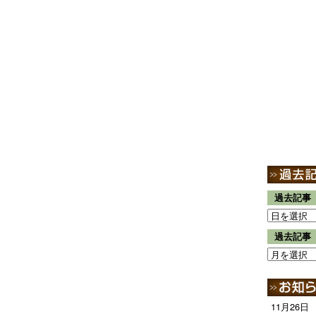
過去記事
過去記事
11月26日