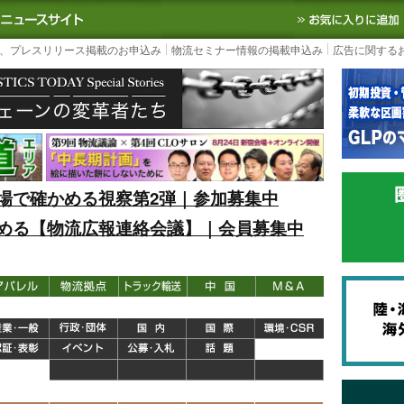
S TODAY｜国内最大の物流ニュースサイト
3PL, SCMなど国内外の最新の物流
、プレスリリース掲載のお申込み
物流セミナー情報の掲載申込み
広告に関する
場で確かめる視察第2弾｜参加募集中
める【物流広報連絡会議】｜会員募集中