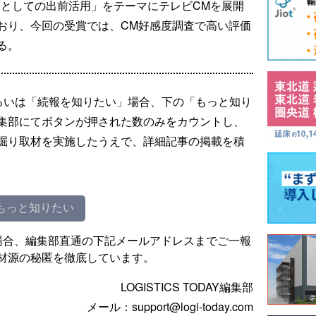
常食としての出前活用」をテーマにテレビCMを展開
おり、今回の受賞では、CM好感度調査で高い評価
る。
るいは「続報を知りたい」場合、下の「もっと知り
集部にてボタンが押された数のみをカウントし、
掘り取材を実施したうえで、詳細記事の掲載を積
もっと知りたい
場合、編集部直通の下記メールアドレスまでご一報
材源の秘匿を徹底しています。
LOGISTICS TODAY編集部
メール：support@logi-today.com