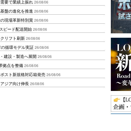
送需要で業績上振れ
26/08/06
流基盤の進化を推進
26/08/06
賞の現場革新特別賞
26/08/06
しスピード配送開始
26/08/06
ークリフト刷新
26/08/06
材の循環モデル実証
26/08/06
物流・建設・製造へ展開
26/08/06
帯拠点を整備
26/08/06
クポスト新規格対応箱発売
26/08/06
・アジア向け伸長
26/08/06