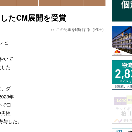
したCM展開を受賞
>>
この記事を印刷する（PDF）
レビ
」において
賞した
は、ダ
023年
かで口
や男性
寄与した。