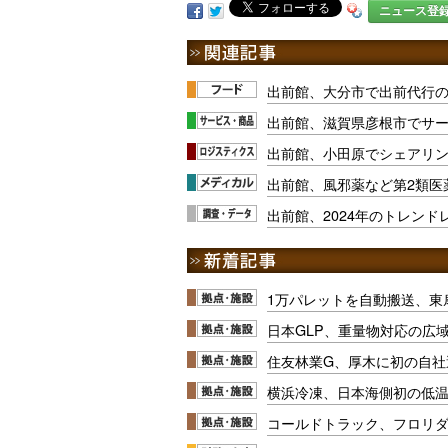
ニュース登
出前館、大分市で出前代行
出前館、滋賀県彦根市でサ
出前館、小田原でシェアリ
出前館、風邪薬など第2類医
出前館、2024年のトレンド
1万パレットを自動搬送、東
日本GLP、重量物対応の広
住友林業G、厚木に初の自社
横浜冷凍、日本海側初の低
コールドトラック、フロリ