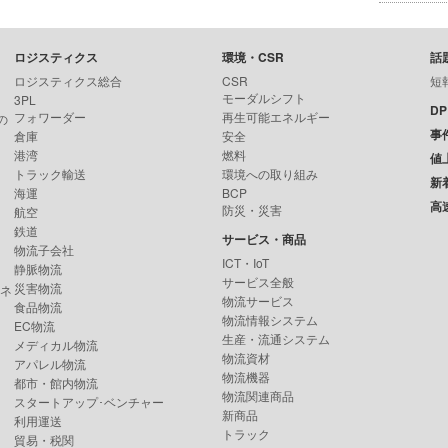
ロジスティクス
環境・CSR
話
ロジスティクス総合
CSR
短
モーダルシフト
3PL
D
フォワーダー
再生可能エネルギー
の
事
倉庫
安全
港湾
燃料
値
トラック輸送
環境への取り組み
新
海運
BCP
高
防災・災害
航空
鉄道
サービス・商品
物流子会社
ICT・IoT
静脈物流
サービス全般
災害物流
ンネ
物流サービス
食品物流
物流情報システム
EC物流
生産・流通システム
メディカル物流
物流資材
アパレル物流
物流機器
都市・館内物流
物流関連商品
スタートアップ･ベンチャー
新商品
利用運送
トラック
貿易・税関