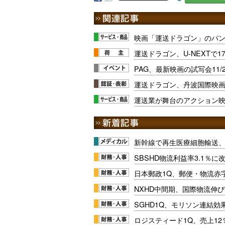
映画「運送ドラゴン」のパ
運送ドラゴン、U-NEXTで1
PAG、最新映画の試写会11/
運送ドラゴン、丹波国際映
運送業が舞台のアクション
新幹線で再生医療細胞輸送
SBSHD物流利益率3.1％
日本郵政1Q、郵便・物流赤
NXHD中間期、国際物流伸び
SGHD1Q、モリソン連結効
ロジスティード1Q、売上1