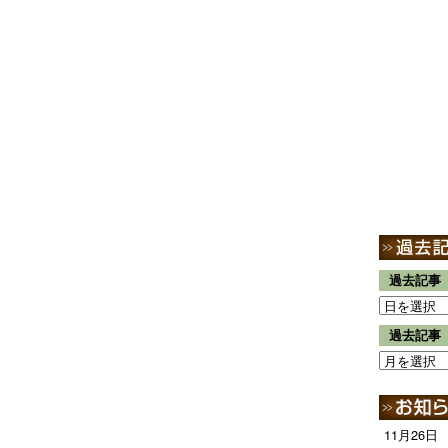
過去記事
過去記事
11月26日