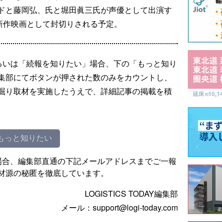
ドと藤岡弘、氏と堀田眞三氏が声優として出演す
ら新作映画として封切りされる予定。
るいは「続報を知りたい」場合、下の「もっと知り
集部にてボタンが押された数のみをカウントし、
掘り取材を実施したうえで、詳細記事の掲載を積
もっと知りたい
場合、編集部直通の下記メールアドレスまでご一報
材源の秘匿を徹底しています。
LOGISTICS TODAY編集部
メール：support@logi-today.com