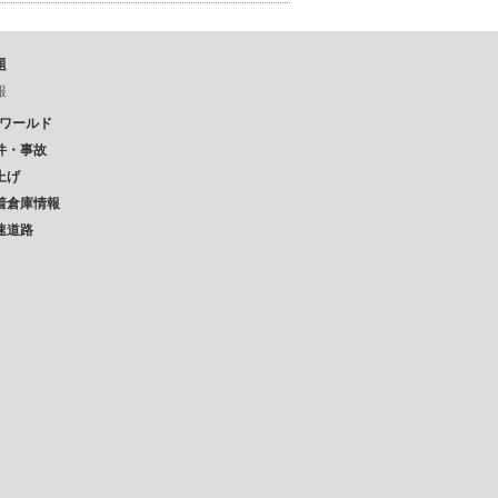
題
報
Pワールド
件・事故
上げ
着倉庫情報
速道路