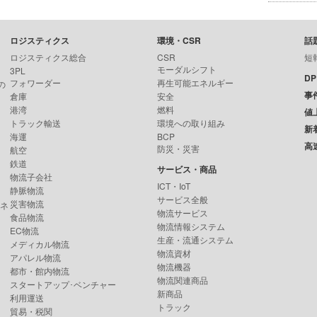
ロジスティクス
環境・CSR
話
ロジスティクス総合
CSR
短
モーダルシフト
3PL
D
フォワーダー
再生可能エネルギー
の
事
倉庫
安全
港湾
燃料
値
トラック輸送
環境への取り組み
新
海運
BCP
高
防災・災害
航空
鉄道
サービス・商品
物流子会社
ICT・IoT
静脈物流
サービス全般
災害物流
ンネ
物流サービス
食品物流
物流情報システム
EC物流
生産・流通システム
メディカル物流
物流資材
アパレル物流
物流機器
都市・館内物流
物流関連商品
スタートアップ･ベンチャー
新商品
利用運送
トラック
貿易・税関