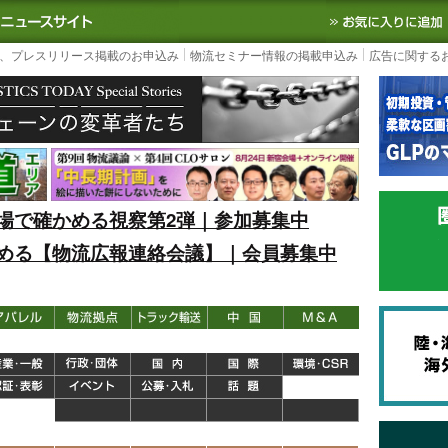
S TODAY｜国内最大の物流ニュースサイト
3PL, SCMなど国内外の最新の物流
、プレスリリース掲載のお申込み
物流セミナー情報の掲載申込み
広告に関する
場で確かめる視察第2弾｜参加募集中
める【物流広報連絡会議】｜会員募集中