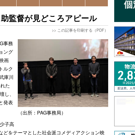
」助監督が見どころアピール
>>
この記事を印刷する（PDF）
G事務
ョング
映画
トルク
武庫川
われた
登壇し、
と発表
（出所：PAG事務局）
の少子高
などをテーマとした社会派コメディアクション映