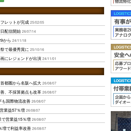
ンフレットが完成
25/02/05
7日配信開始
26/07/14
29から
24/11/18
画祭で最優秀賞に
25/10/16
映画にレジェンドが出演
24/11/01
、首都圏から名阪へ拡大
26/08/07
に改善、不採算拠点も改革
26/08/07
字も国際物流改善
26/08/07
営業益57％増
26/08/07
果で営業益15％増
26/08/07
2％増で利益率改善
26/08/07