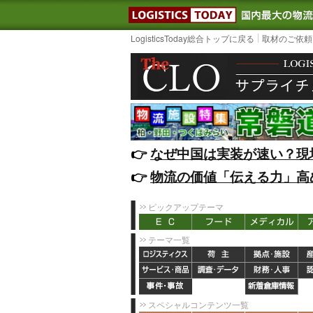
LOGISTIC
LogisticsToday総合トップに戻る
取材のご依頼
👉️
なぜ中国は実装が速い？現
👉️
物流の価値「伝える力」高
ピックアップテーマ
テーマ一覧
スペシャルコンテンツ一覧