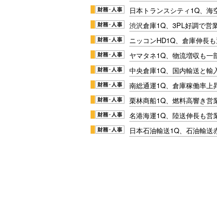
日本トランスシティ1Q、海
渋沢倉庫1Q、3PL好調で営
ニッコンHD1Q、倉庫伸長
ヤマタネ1Q、物流増収も一
中央倉庫1Q、国内輸送と輸
南総通運1Q、倉庫稼働率上
栗林商船1Q、燃料高響き営
名港海運1Q、陸送伸長も営業
日本石油輸送1Q、石油輸送