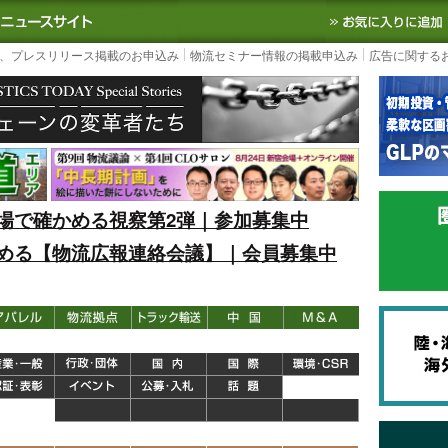
S TODAY｜国内最大の物流ニュースサイト
3PL, SCMなど国内外の最新の物流
、プレスリリース掲載のお申込み
物流セミナー情報の掲載申込み
広告に関する
場で確かめる視察第2弾｜参加募集中
める【物流広報連絡会議】｜会員募集中