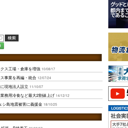
録
ックス工場・倉庫を増強
10/08/17
クス事業を再編・統合
12/07/24
アに現地法人設立
11/10/07
業務用冷食など最大2割値上げ
14/12/12
ェシ島地震被害に義援金
18/10/25
を拡張、B棟着工