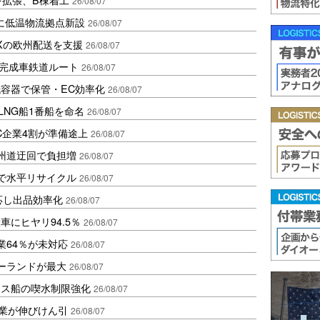
26/08/07
に低温物流拠点新設
26/08/07
Xの欧州配送を支援
26/08/07
に完成車鉄道ルート
26/08/07
容器で保管・EC効率化
26/08/07
LNG船1番船を命名
26/08/07
C企業4割が準備途上
26/08/07
州道迂回で負担増
26/08/07
で水平リサイクル
26/08/07
対応し出品効率化
26/08/07
にヒヤリ94.5％
26/08/07
業64％が未対応
26/08/07
ポーランドが最大
26/08/07
クス船の喫水制限強化
26/08/07
造業が伸びけん引
26/08/07