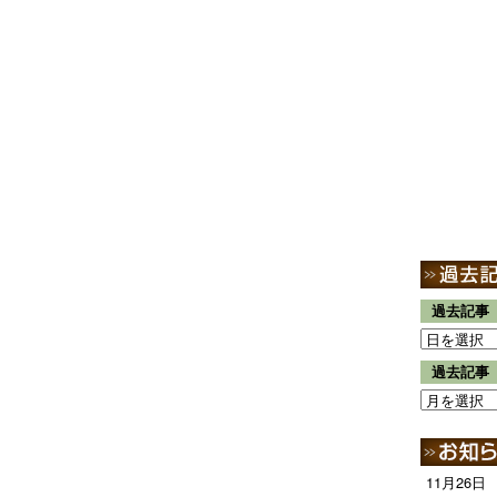
過去記事
過去記事
11月26日