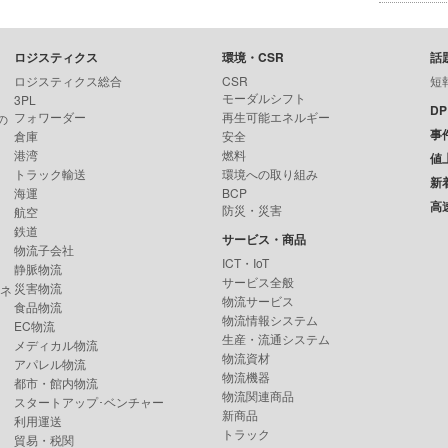
ロジスティクス
環境・CSR
話
ロジスティクス総合
CSR
短
モーダルシフト
3PL
D
フォワーダー
再生可能エネルギー
の
事
倉庫
安全
港湾
燃料
値
トラック輸送
環境への取り組み
新
海運
BCP
高
防災・災害
航空
鉄道
サービス・商品
物流子会社
ICT・IoT
静脈物流
サービス全般
災害物流
ンネ
物流サービス
食品物流
物流情報システム
EC物流
生産・流通システム
メディカル物流
物流資材
アパレル物流
物流機器
都市・館内物流
物流関連商品
スタートアップ･ベンチャー
新商品
利用運送
トラック
貿易・税関