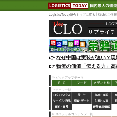
LOGISTIC
LogisticsToday総合トップに戻る
取材のご依頼
👉️
なぜ中国は実装が速い？現
👉️
物流の価値「伝える力」高
ピックアップテーマ
テーマ一覧
スペシャルコンテンツ一覧