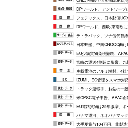
DPワールド、アントワープ
フェデックス、日本郵便UG
DPワールド、西欧-東南欧
テトラパック、ツナ缶代替紙
日本郵船、中国CNOOC向け
EU少額貨物免税撤廃、APA
宮崎の運送4割超に影響、九
車載電池のアルミ端材、4社
IZUMI、EC管理をスマホ
トラック運転手、お盆の一般車
米CPSC電子申告、APAC企
EU道路貨物は25年微増、
パナマ運河、ネオパナマッ
大手夏賞与104万円、非製