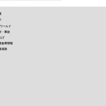
題
報
Pワールド
件・事故
上げ
着倉庫情報
速道路