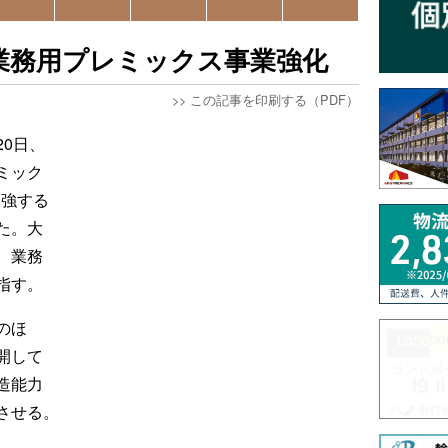
で業務用プレミックス事業強化
>>
この記事を印刷する（PDF）
0日、
ミック
増強する
た。大
、業務
指す。
のほ
開して
造能力
させる。