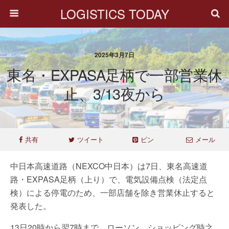
LOGISTICS TODAY
2025年3月7日
東名・EXPASA足柄で一部営業休
止、3/13夜から
共有
ツイート
ピン
メール
中日本高速道路（NEXCO中日本）は7日、東名高速道
路・EXPASA足柄（上り）で、電気設備点検（法定点
検）による停電のため、一部店舗を除き営業休止すると
発表した。
13日20時から翌7時まで、ローソン、ショッピング時之