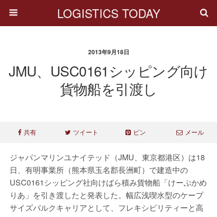
LOGISTICS TODAY
2013年9月18日
JMU、USC0161シッピング向け
貨物船を引渡し
共有
ツイート
ピン
メール
ジャパンマリンユナイテッド（JMU、東京都港区）は18
日、有明事業所（熊本県玉名郡長洲町）で建造中の
USC0161シッピング社向けばら積み貨物船「けーぷかめ
りあ」を引き渡したと発表した。幅広浅喫水型のケープ
サイズバルクキャリアとして、フレキシビリティーと高