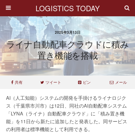
LOGISTICS TODAY
2025年3月13日
ライナ自動配車クラウドに積み
置き機能を搭載
共有
ツイート
ピン
メール
AI（人工知能）システムの開発を手掛けるライナロジク
ス（千葉県市川市）は12日、同社のAI自動配車システム
「LYNA（ライナ）自動配車クラウド」に「積み置き機
能」を11日から新たに追加したと発表した。同サービス
の利用者は標準機能として利用できる。