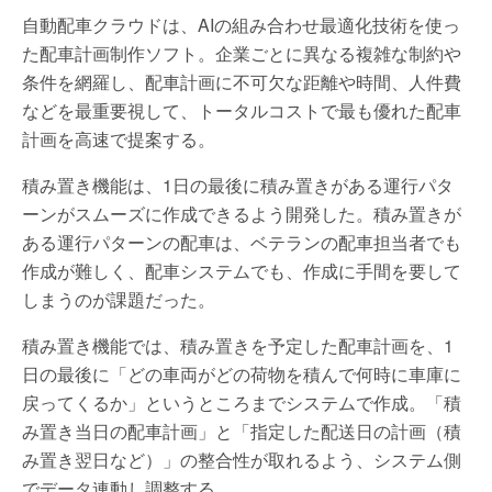
自動配車クラウドは、AIの組み合わせ最適化技術を使っ
た配車計画制作ソフト。企業ごとに異なる複雑な制約や
条件を網羅し、配車計画に不可欠な距離や時間、人件費
などを最重要視して、トータルコストで最も優れた配車
計画を高速で提案する。
積み置き機能は、1日の最後に積み置きがある運行パタ
ーンがスムーズに作成できるよう開発した。積み置きが
ある運行パターンの配車は、ベテランの配車担当者でも
作成が難しく、配車システムでも、作成に手間を要して
しまうのが課題だった。
積み置き機能では、積み置きを予定した配車計画を、1
日の最後に「どの車両がどの荷物を積んで何時に車庫に
戻ってくるか」というところまでシステムで作成。「積
み置き当日の配車計画」と「指定した配送日の計画（積
み置き翌日など）」の整合性が取れるよう、システム側
でデータ連動し調整する。