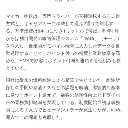
マイカー輸送は、専門ドライバーが直接運転する自走員
方式と、キャリアカーに積載して運ぶ2通りで対応す
る。基準燃費は8キロにつき1リットルで算出。昨年1月
からは独自開発の輸送管理システム「moℓa」（モーラ）
を導入し、自走員がモバイル端末に入力したデータを自
動処理することで、ポイント付与の精度と業務効率を高
めた。SMSで顧客にポイント付与を通知する仕組みも整
えている。
同社は従来の燃料給油による精算で生じていた、給油所
探しの手間や給油ミスなどの課題を解消。客観的な基準
に基づくポイント還元で、顧客の信頼性向上とドライバ
ーの業務負担軽減を実現している。制度開始当初は事務
員による手入力でヒューマンエラーが発生したが、moℓa
導入でこの課題も克服した。