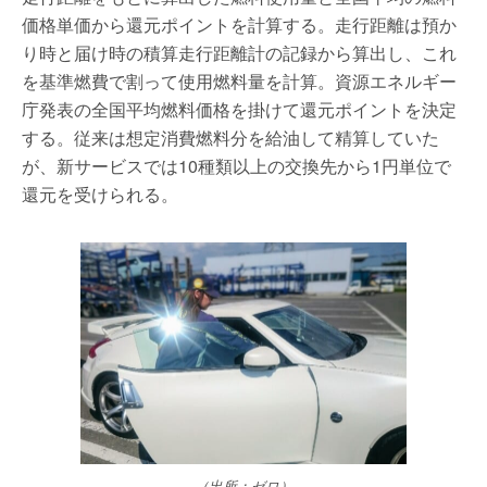
価格単価から還元ポイントを計算する。走行距離は預か
り時と届け時の積算走行距離計の記録から算出し、これ
を基準燃費で割って使用燃料量を計算。資源エネルギー
庁発表の全国平均燃料価格を掛けて還元ポイントを決定
する。従来は想定消費燃料分を給油して精算していた
が、新サービスでは10種類以上の交換先から1円単位で
還元を受けられる。
（出所：ゼロ）