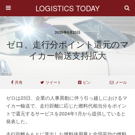
LOGISTICS TODAY
2025年4月23日
ゼロ、走行分ポイント還元のマ
イカー輸送支持拡大
共有
ツイート
ピン
メール
ゼロは23日、企業の人事異動に伴う引っ越しにおけるマ
イカー輸送で、走行距離に応じた燃料代相当分をポイン
トで還元するサービスを2024年1月から提供していると
発表した。
走行距離をもとに算出した燃料使用量と全国平均の燃料