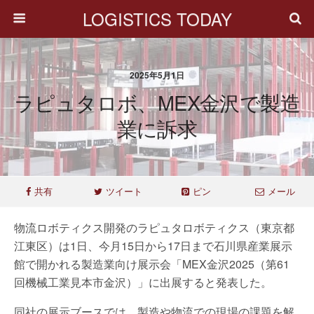
LOGISTICS TODAY
2025年5月1日
ラピュタロボ、MEX金沢で製造
業に訴求
共有
ツイート
ピン
メール
物流ロボティクス開発のラピュタロボティクス（東京都
江東区）は1日、今月15日から17日まで石川県産業展示
館で開かれる製造業向け展示会「MEX金沢2025（第61
回機械工業見本市金沢）」に出展すると発表した。
同社の展示ブースでは、製造や物流での現場の課題を解