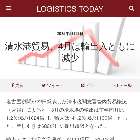
LOGISTICS TODAY
2025年5月23日
清水港貿易、4月は輸出入ともに
減少
共有
ツイート
ピン
メール
名古屋税関が22日発表した清水税関支署管内貿易概況
（速報）によると、3月の清水港の輸出は前年同月比
1.2％減の1824億円、輸入は同1.2％減の1139億円だっ
た。差し引きは686億円の輸出超過となった。
輸出では「科学光学機器」が114億円（24.8％減）、