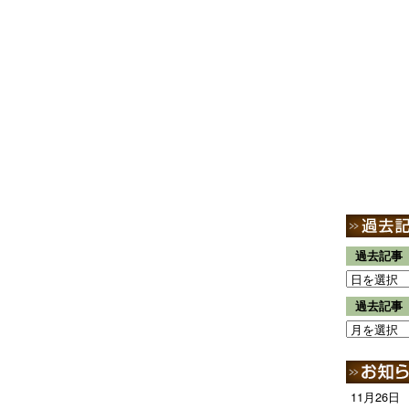
過去記事
過去記事
11月26日