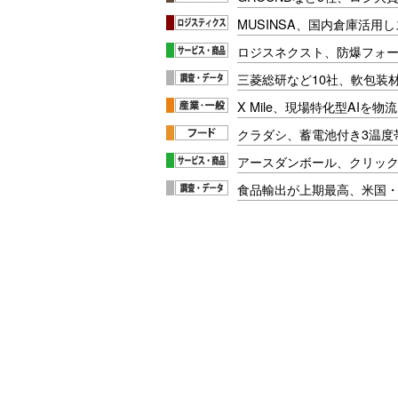
MUSINSA、国内倉庫活用
ロジスネクスト、防爆フォ
三菱総研など10社、軟包装
X Mile、現場特化型AIを
クラダシ、蓄電池付き3温度
アースダンボール、クリッ
食品輸出が上期最高、米国