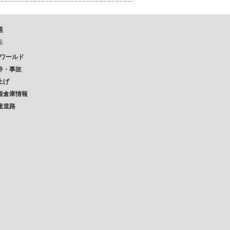
題
報
Pワールド
件・事故
上げ
着倉庫情報
速道路