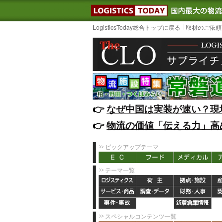
LOGISTIC
LogisticsToday総合トップに戻る
取材のご依頼
👉️
なぜ中国は実装が速い？現
👉️
物流の価値「伝える力」高
ピックアップテーマ
テーマ一覧
スペシャルコンテンツ一覧