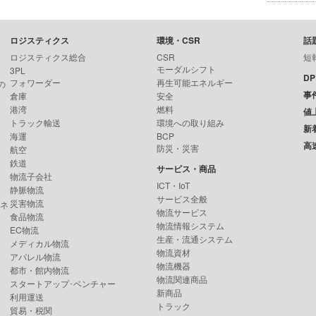
ロジスティクス
環境・CSR
話
ロジスティクス総合
CSR
短
モーダルシフト
3PL
D
フォワーダー
再生可能エネルギー
の
事
倉庫
安全
港湾
燃料
値
トラック輸送
環境への取り組み
新
海運
BCP
高
防災・災害
航空
鉄道
サービス・商品
物流子会社
ICT・IoT
静脈物流
サービス全般
災害物流
ンネ
物流サービス
食品物流
物流情報システム
EC物流
生産・流通システム
メディカル物流
物流資材
アパレル物流
物流機器
都市・館内物流
物流関連商品
スタートアップ･ベンチャー
新商品
利用運送
トラック
貿易・税関