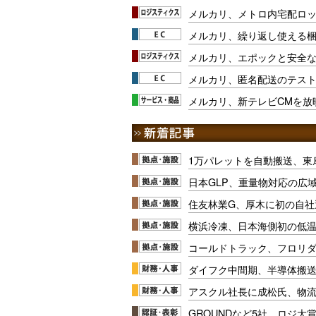
メルカリ、メトロ内宅配ロ
メルカリ、繰り返し使える梱
メルカリ、エポックと安全
メルカリ、匿名配送のテス
メルカリ、新テレビCMを放
1万パレットを自動搬送、東
日本GLP、重量物対応の広
住友林業G、厚木に初の自社
横浜冷凍、日本海側初の低
コールドトラック、フロリ
ダイフク中間期、半導体搬
アスクル社長に成松氏、物
GROUNDなど5社、ロジ大