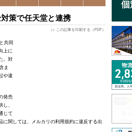
全対策で任天堂と連携
>>
この記事を印刷する（PDF）
と共同
向上に
た。対
が含ま
起や違
の発売
供し、
通じて
品に関しては、メルカリの利用規約に違反する出