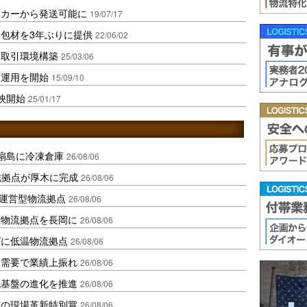
ッカーから発送可能に
19/07/17
包材を3年ぶりに提供
22/06/02
な取引環境構築
25/03/06
ト運用を開始
15/09/10
映開始
25/01/17
扇島に冷凍倉庫
26/08/06
域拠点が厚木に完成
26/08/06
運営型物流拠点
26/08/06
温物流拠点を長岡に
26/08/06
ダに低温物流拠点
26/08/06
送需要で業績上振れ
26/08/06
流基盤の進化を推進
26/08/06
賞の現場革新特別賞
26/08/06