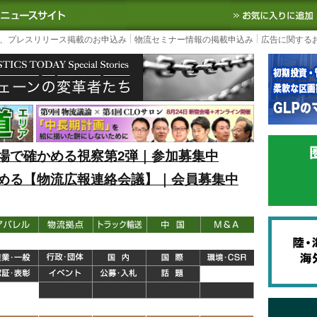
S TODAY｜国内最大の物流ニュースサイト
3PL, SCMなど国内外の最新の物流
、プレスリリース掲載のお申込み
物流セミナー情報の掲載申込み
広告に関する
場で確かめる視察第2弾｜参加募集中
める【物流広報連絡会議】｜会員募集中