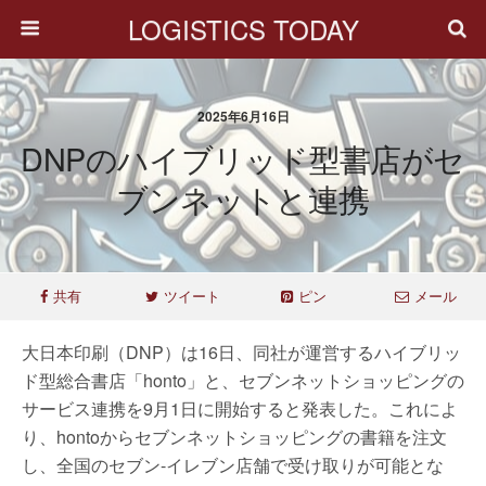
LOGISTICS TODAY
2025年6月16日
DNPのハイブリッド型書店がセ
ブンネットと連携
共有
ツイート
ピン
メール
大日本印刷（DNP）は16日、同社が運営するハイブリッ
ド型総合書店「honto」と、セブンネットショッピングの
サービス連携を9月1日に開始すると発表した。これによ
り、hontoからセブンネットショッピングの書籍を注文
し、全国のセブン-イレブン店舗で受け取りが可能とな