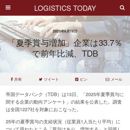
LOGISTICS TODAY
2025年6月16日
「夏季賞与増加」企業は33.7％
で前年比減、TDB
共有
ツイート
ピン
メール
帝国データバンク（TDB）は13日、「2025年夏季賞与に
関する企業の動向アンケート」の結果を公表した。調査
は全国1227社を対象におこなった。
25年の夏季賞与の支給状況（従業員1人当たり平均）に
ついて尋ねたところ「賞与はあり、増加する」と回答し