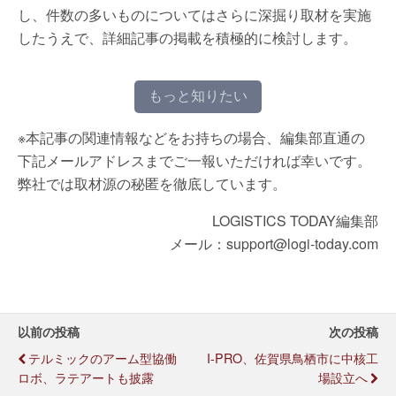
し、件数の多いものについてはさらに深掘り取材を実施
したうえで、詳細記事の掲載を積極的に検討します。
もっと知りたい
※本記事の関連情報などをお持ちの場合、編集部直通の
下記メールアドレスまでご一報いただければ幸いです。
弊社では取材源の秘匿を徹底しています。
LOGISTICS TODAY編集部
メール：support@logi-today.com
以前の投稿
次の投稿
テルミックのアーム型協働
I-PRO、佐賀県鳥栖市に中核工
ロボ、ラテアートも披露
場設立へ