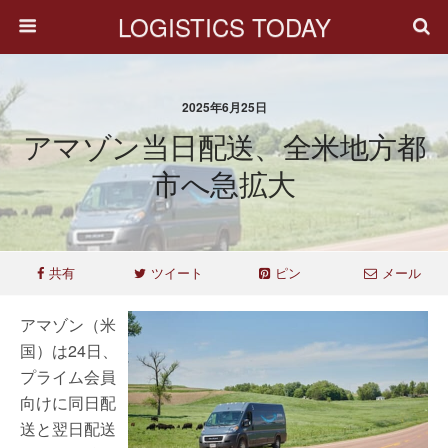
LOGISTICS TODAY
2025年6月25日
アマゾン当日配送、全米地方都
市へ急拡大
共有
ツイート
ピン
メール
アマゾン（米
国）は24日、
プライム会員
向けに同日配
送と翌日配送