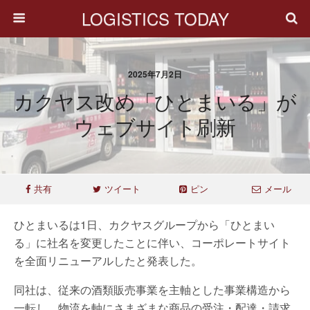
LOGISTICS TODAY
2025年7月2日
カクヤス改め「ひとまいる」が
ウェブサイト刷新
共有
ツイート
ピン
メール
ひとまいるは1日、カクヤスグループから「ひとまい
る」に社名を変更したことに伴い、コーポレートサイト
を全面リニューアルしたと発表した。
同社は、従来の酒類販売事業を主軸とした事業構造から
一転し、物流を軸にさまざまな商品の受注・配達・請求