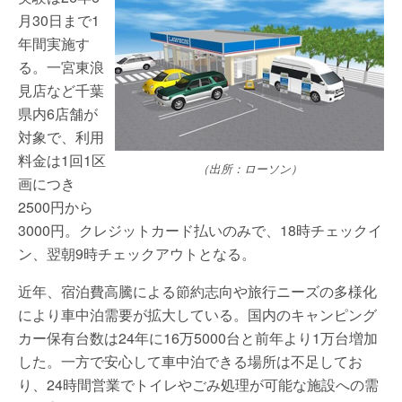
月30日まで1
年間実施す
る。一宮東浪
見店など千葉
県内6店舗が
対象で、利用
料金は1回1区
（出所：ローソン）
画につき
2500円から
3000円。クレジットカード払いのみで、18時チェックイ
ン、翌朝9時チェックアウトとなる。
近年、宿泊費高騰による節約志向や旅行ニーズの多様化
により車中泊需要が拡大している。国内のキャンピング
カー保有台数は24年に16万5000台と前年より1万台増加
した。一方で安心して車中泊できる場所は不足してお
り、24時間営業でトイレやごみ処理が可能な施設への需