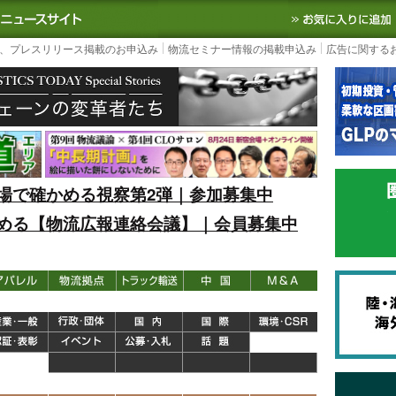
S TODAY｜国内最大の物流ニュースサイト
3PL, SCMなど国内外の最新の物流
、プレスリリース掲載のお申込み
物流セミナー情報の掲載申込み
広告に関する
場で確かめる視察第2弾｜参加募集中
める【物流広報連絡会議】｜会員募集中