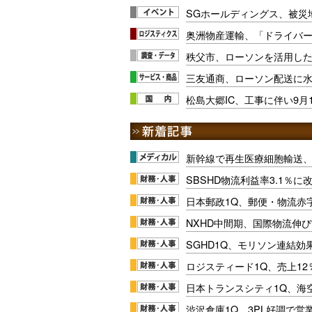
SGホールディングス、被災
奥洲物産運輸、「ドライバ
秩父市、ローソンを活用し
三友通商、ローソン配送に
松島大郷IC、工事に伴い9月
新幹線で再生医療細胞輸送
SBSHD物流利益率3.1％
日本郵政1Q、郵便・物流赤
NXHD中間期、国際物流伸び
SGHD1Q、モリソン連結効
ロジスティード1Q、売上1
日本トランスシティ1Q、海
渋沢倉庫1Q、3PL好調で営