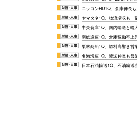
ニッコンHD1Q、倉庫伸長
ヤマタネ1Q、物流増収も一
中央倉庫1Q、国内輸送と輸
南総通運1Q、倉庫稼働率上
栗林商船1Q、燃料高響き営
名港海運1Q、陸送伸長も営業
日本石油輸送1Q、石油輸送