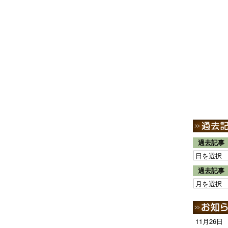
過去記事
過去記事
11月26日