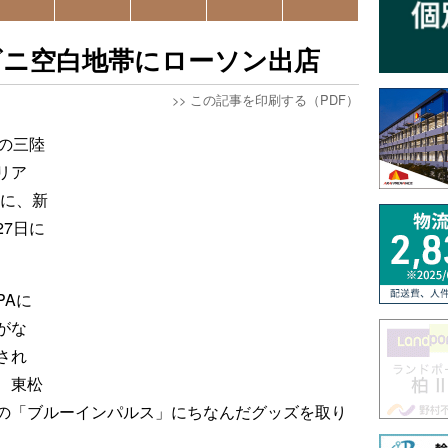
ビニ空白地帯にローソン出店
>>
この記事を印刷する（PDF）
の三陸
リア
」に、新
7日に
PAに
がな
され
、東松
の「ブルーインパルス」にちなんだグッズを取り