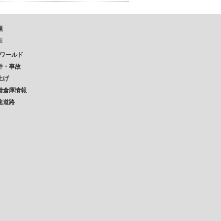
題
報
Pワールド
件・事故
上げ
着倉庫情報
速道路