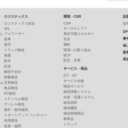
ロジスティクス
環境・CSR
話
ロジスティクス総合
CSR
短
モーダルシフト
3PL
D
フォワーダー
再生可能エネルギー
の
事
倉庫
安全
港湾
燃料
値
トラック輸送
環境への取り組み
新
海運
BCP
高
防災・災害
航空
鉄道
サービス・商品
物流子会社
ICT・IoT
静脈物流
サービス全般
災害物流
ンネ
物流サービス
食品物流
物流情報システム
EC物流
生産・流通システム
メディカル物流
物流資材
アパレル物流
物流機器
都市・館内物流
物流関連商品
スタートアップ･ベンチャー
新商品
利用運送
トラック
貿易・税関