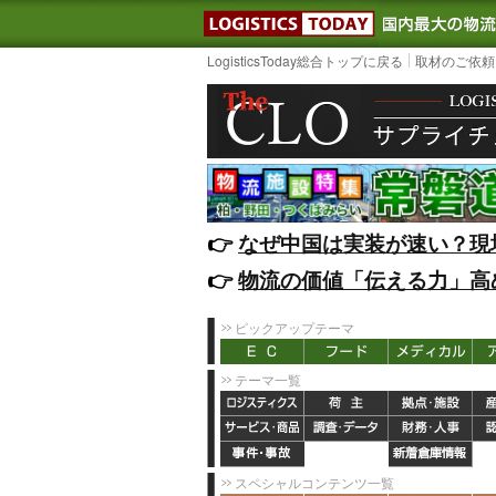
LOGISTIC
LogisticsToday総合トップに戻る
取材のご依頼
👉️
なぜ中国は実装が速い？現
👉️
物流の価値「伝える力」高
ピックアップテーマ
テーマ一覧
スペシャルコンテンツ一覧