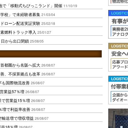
地で「移動式ちびっこランド」開催
11/10/19
ー学校」で未経験者募集
21/03/04
たドローン配送実証実験
25/02/18
水素燃料トラック導入
25/01/27
1日から出口閉鎖
25/08/05
、首都圏から名阪へ拡大
26/08/07
に改善、不採算拠点も改革
26/08/07
字も国際物流改善
26/08/07
営業益57％増
26/08/07
果で営業益15％増
26/08/07
2％増で利益率改善
26/08/07
空輸送増で増収増益
26/08/07
業益18％増
26/08/07