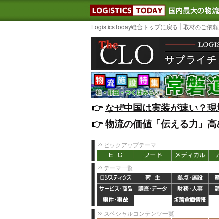
LOGISTIC
LogisticsToday総合トップに戻る
取材のご依頼
👉️
なぜ中国は実装が速い？現
👉️
物流の価値「伝える力」高
ピックアップテーマ
テーマ一覧
スペシャルコンテンツ一覧