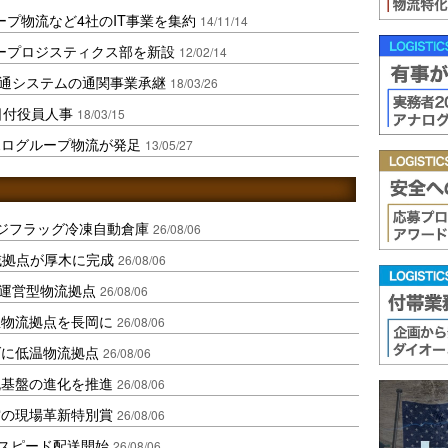
ープ物流など4社のIT事業を集約
14/11/14
ープロジスティクス部を新設
12/02/14
通システムの通関事業承継
18/03/26
日付役員人事
18/03/15
ポログループ物流が発足
13/05/27
ジフラッグ冷凍自動倉庫
26/08/06
域拠点が厚木に完成
26/08/06
運営型物流拠点
26/08/06
温物流拠点を長岡に
26/08/06
ダに低温物流拠点
26/08/06
流基盤の進化を推進
26/08/06
賞の現場革新特別賞
26/08/06
しスピード配送開始
26/08/06