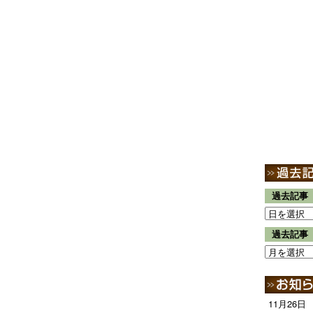
過去記事
過去記事
11月26日