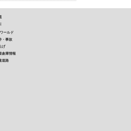
題
報
Pワールド
件・事故
上げ
着倉庫情報
速道路