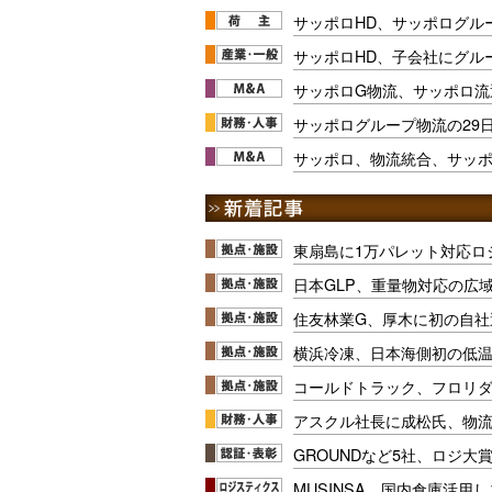
サッポロHD、サッポログル
サッポロHD、子会社にグル
サッポロG物流、サッポロ流
サッポログループ物流の29
サッポロ、物流統合、サッ
東扇島に1万パレット対応ロ
日本GLP、重量物対応の広
住友林業G、厚木に初の自社
横浜冷凍、日本海側初の低
コールドトラック、フロリ
アスクル社長に成松氏、物
GROUNDなど5社、ロジ大
MUSINSA、国内倉庫活用