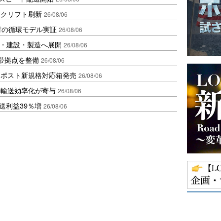
ークリフト刷新
26/08/06
材の循環モデル実証
26/08/06
物流・建設・製造へ展開
26/08/06
帯拠点を整備
26/08/06
クポスト新規格対応箱発売
26/08/06
と輸送効率化が寄与
26/08/06
送利益39％増
26/08/06