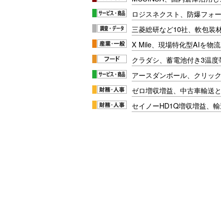
ロジスネクスト、防爆フォ
三菱総研など10社、軟包装
X Mile、現場特化型AIを
クラダシ、蓄電池付き3温度
アースダンボール、クリッ
ゼロ増収増益、中古車輸送
セイノーHD1Q増収増益、輸