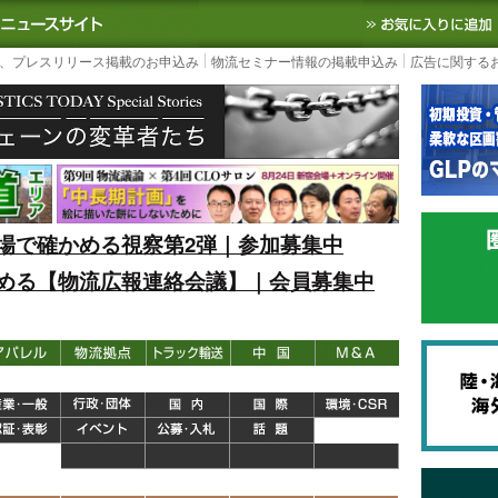
S TODAY｜国内最大の物流ニュースサイト
3PL, SCMなど国内外の最新の物流
、プレスリリース掲載のお申込み
物流セミナー情報の掲載申込み
広告に関する
場で確かめる視察第2弾｜参加募集中
める【物流広報連絡会議】｜会員募集中