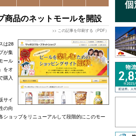
プ商品のネットモールを開設
>>
この記事を印刷する（PDF）
は28
プが集
モール
」をオ
で購入
販サイ
性の向
各ショップをリニューアルして段階的にこのモー