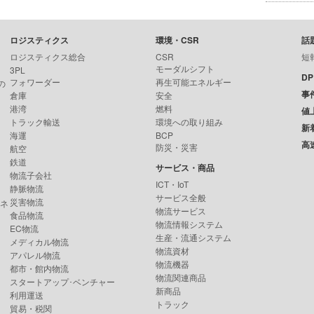
ロジスティクス
環境・CSR
話
ロジスティクス総合
CSR
短
モーダルシフト
3PL
D
フォワーダー
再生可能エネルギー
の
事
倉庫
安全
港湾
燃料
値
トラック輸送
環境への取り組み
新
海運
BCP
高
防災・災害
航空
鉄道
サービス・商品
物流子会社
ICT・IoT
静脈物流
サービス全般
災害物流
ンネ
物流サービス
食品物流
物流情報システム
EC物流
生産・流通システム
メディカル物流
物流資材
アパレル物流
物流機器
都市・館内物流
物流関連商品
スタートアップ･ベンチャー
新商品
利用運送
トラック
貿易・税関