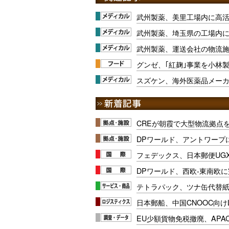
武州製薬、美里工場内に高
武州製薬、埼玉県の工場内
武州製薬、運送会社の物流
グンゼ、｢紅麹｣事業を小林
スズケン、海外医薬品メー
CREが朝霞で大型物流拠点
DPワールド、アントワープ
フェデックス、日本郵便UG
DPワールド、西欧-東南欧
テトラパック、ツナ缶代替紙
日本郵船、中国CNOOC向け
EU少額貨物免税撤廃、APA