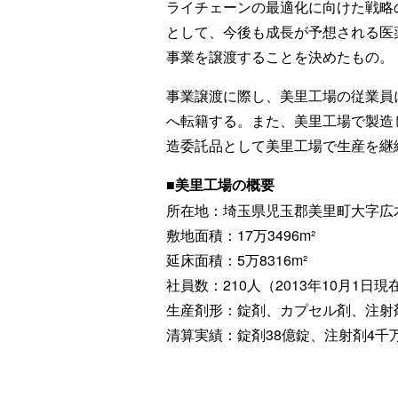
ライチェーンの最適化に向けた戦略
として、今後も成長が予想される医
事業を譲渡することを決めたもの。
事業譲渡に際し、美里工場の従業員
へ転籍する。また、美里工場で製造
造委託品として美里工場で生産を継
■美里工場の概要
所在地：埼玉県児玉郡美里町大字広木
敷地面積：17万3496m²
延床面積：5万8316m²
社員数：210人（2013年10月1日現
生産剤形：錠剤、カプセル剤、注射
清算実績：錠剤38億錠、注射剤4千万