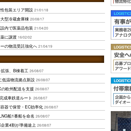
活性包装エリア開設
21/01/18
に大型冷蔵倉庫棟
20/08/17
施設内で医薬品包装
21/04/20
製薬に譲渡
16/02/02
カーの物流受託強化へ
21/04/19
を拡張、B棟着工
26/08/07
に低温物流拠点新設
26/08/07
Xの欧州配送を支援
26/08/07
に完成車鉄道ルート
26/08/07
容器で保管・EC効率化
26/08/07
LNG船1番船を命名
26/08/07
C企業4割が準備途上
26/08/07