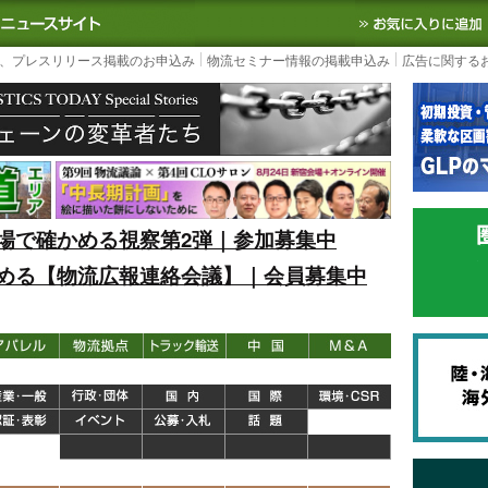
S TODAY｜国内最大の物流ニュースサイト
3PL, SCMなど国内外の最新の物流
、プレスリリース掲載のお申込み
物流セミナー情報の掲載申込み
広告に関する
場で確かめる視察第2弾｜参加募集中
める【物流広報連絡会議】｜会員募集中