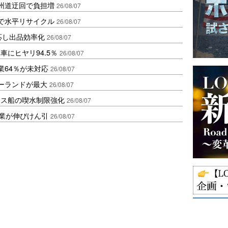
州道迂回で負担増
26/08/07
で水平リサイクル
26/08/07
対応し出品効率化
26/08/07
にヒヤリ94.5％
26/08/07
業64％が未対応
26/08/07
ポーランドが最大
26/08/07
クス船の喫水制限強化
26/08/07
造業が伸びけん引
26/08/07