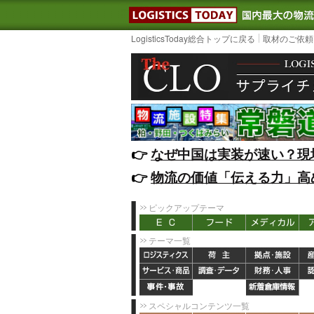
LOGISTIC
LogisticsToday総合トップに戻る
取材のご依頼
👉️
なぜ中国は実装が速い？現
👉️
物流の価値「伝える力」高
ピックアップテーマ
テーマ一覧
スペシャルコンテンツ一覧