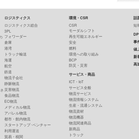
ロジスティクス
環境・CSR
話
ロジスティクス総合
CSR
短
モーダルシフト
3PL
D
フォワーダー
再生可能エネルギー
の
事
倉庫
安全
港湾
燃料
値
トラック輸送
環境への取り組み
新
海運
BCP
高
防災・災害
航空
鉄道
サービス・商品
物流子会社
ICT・IoT
静脈物流
サービス全般
災害物流
ンネ
物流サービス
食品物流
物流情報システム
EC物流
生産・流通システム
メディカル物流
物流資材
アパレル物流
物流機器
都市・館内物流
物流関連商品
スタートアップ･ベンチャー
新商品
利用運送
トラック
貿易・税関