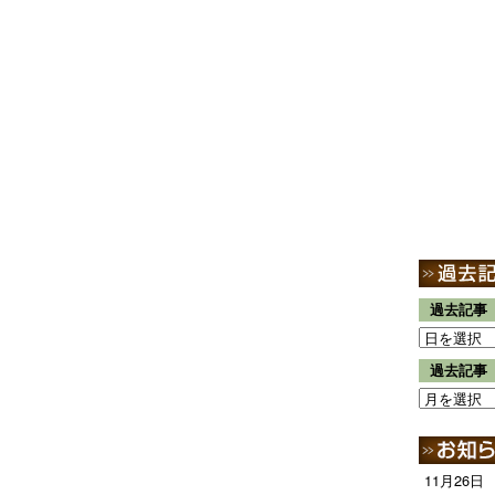
過去記事
過去記事
11月26日