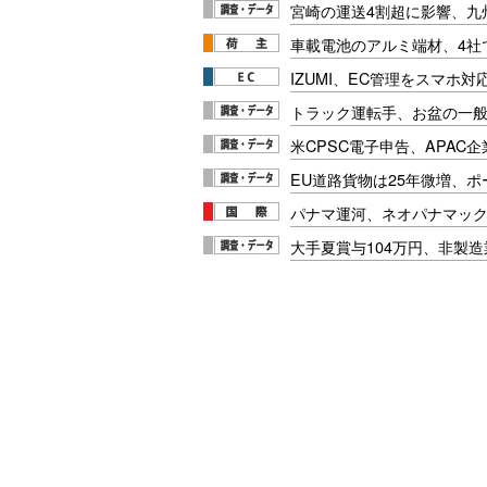
宮崎の運送4割超に影響、九
車載電池のアルミ端材、4社
IZUMI、EC管理をスマホ
トラック運転手、お盆の一般車
米CPSC電子申告、APAC企
EU道路貨物は25年微増、
パナマ運河、ネオパナマッ
大手夏賞与104万円、非製