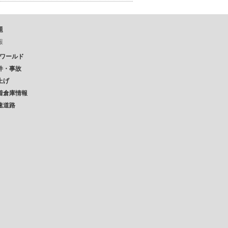
題
報
Pワールド
件・事故
上げ
着倉庫情報
速道路