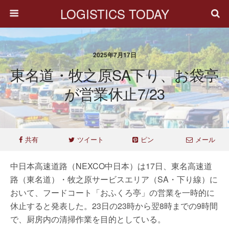
LOGISTICS TODAY
2025年7月17日
東名道・牧之原SA下り、お袋亭
が営業休止7/23
共有
ツイート
ピン
メール
中日本高速道路（NEXCO中日本）は17日、東名高速道
路（東名道）・牧之原サービスエリア（SA・下り線）に
おいて、フードコート「おふくろ亭」の営業を一時的に
休止すると発表した。23日の23時から翌8時までの9時間
で、厨房内の清掃作業を目的としている。