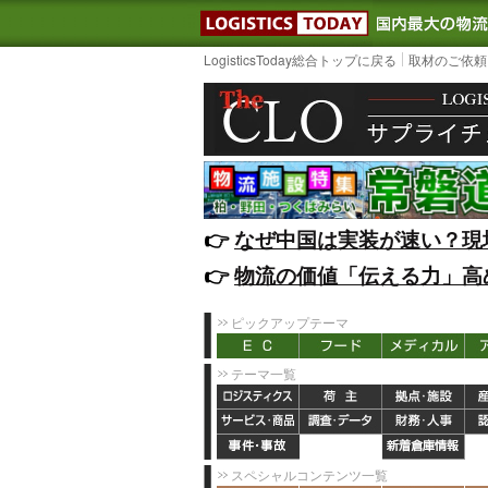
LOGISTIC
LogisticsToday総合トップに戻る
取材のご依頼
👉️
なぜ中国は実装が速い？現
👉️
物流の価値「伝える力」高
ピックアップテーマ
テーマ一覧
スペシャルコンテンツ一覧