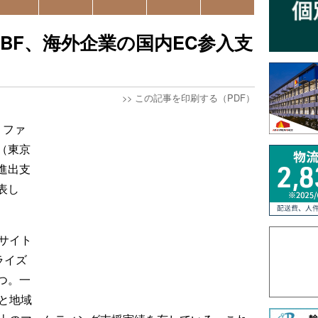
BF、海外企業の国内EC参入支
>>
この記事を印刷する（PDF）
、ファ
（東京
進出支
表し
）サイト
ライズ
つ。一
と地域