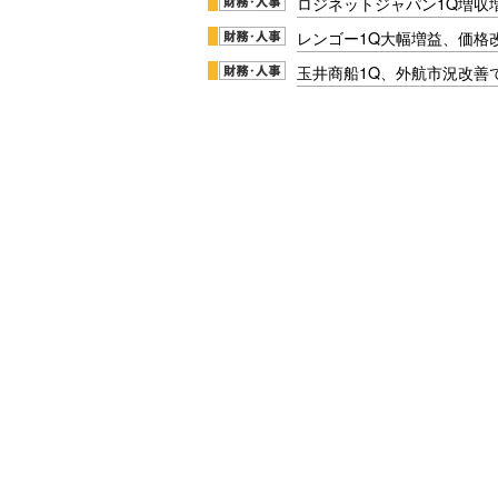
ロジネットジャパン1Q増収
レンゴー1Q大幅増益、価格
玉井商船1Q、外航市況改善