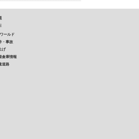
題
報
Pワールド
件・事故
上げ
着倉庫情報
速道路