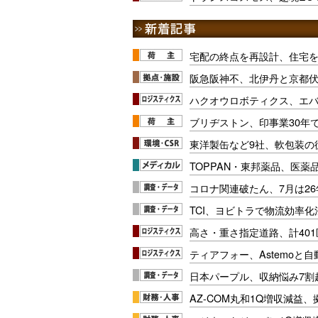
宅配の終点を再設計、住宅
阪急阪神不、北伊丹と京都
ハクオウロボティクス、エ
ブリヂストン、印事業30年
東洋製缶など9社、軟包装の
TOPPAN・東邦薬品、医薬
コロナ関連破たん、7月は26
TCI、ヨビトラで物流効率
高さ・重さ指定道路、計40
ティアフォー、Astemoと自
日本パープル、収納悩み7割
AZ-COM丸和1Q増収減益