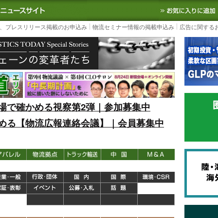
S TODAY｜国内最大の物流ニュースサイト
3PL, SCMなど国内外の最新の物流
、プレスリリース掲載のお申込み
物流セミナー情報の掲載申込み
広告に関する
場で確かめる視察第2弾｜参加募集中
める【物流広報連絡会議】｜会員募集中