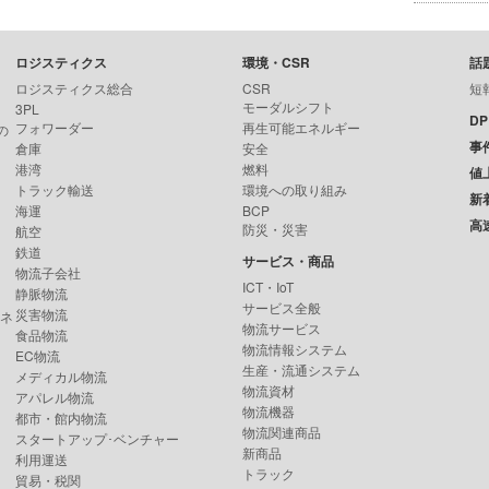
ロジスティクス
環境・CSR
話
ロジスティクス総合
CSR
短
モーダルシフト
3PL
D
フォワーダー
再生可能エネルギー
の
事
倉庫
安全
港湾
燃料
値
トラック輸送
環境への取り組み
新
海運
BCP
高
防災・災害
航空
鉄道
サービス・商品
物流子会社
ICT・IoT
静脈物流
サービス全般
災害物流
ンネ
物流サービス
食品物流
物流情報システム
EC物流
生産・流通システム
メディカル物流
物流資材
アパレル物流
物流機器
都市・館内物流
物流関連商品
スタートアップ･ベンチャー
新商品
利用運送
トラック
貿易・税関