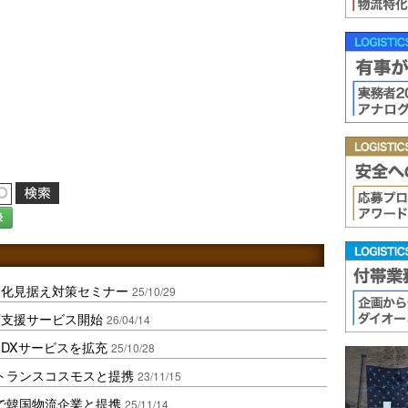
録
務化見据え対策セミナー
25/10/29
画支援サービス開始
26/04/14
援DXサービスを拡充
25/10/28
トランスコスモスと提携
23/11/15
で韓国物流企業と提携
25/11/14