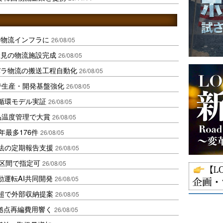
を物流インフラに
26/08/05
伏見の物流施設完成
26/08/05
バラ物流の搬送工程自動化
26/08/05
で生産・開発基盤強化
26/08/05
循環モデル実証
26/08/05
品温度管理で大賞
26/08/05
年最多176件
26/08/05
化法の定期報告支援
26/08/05
1区間で指定可
26/08/05
動運転AI共同開発
26/08/05
超で外部収納提案
26/08/05
、拠点再編費用響く
26/08/05