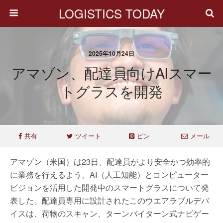
LOGISTICS TODAY
2025年10月24日
アマゾン、配達員向けAIスマー
トグラスを開発
共有
ツイート
ピン
メール
アマゾン（米国）は23日、配達員がより安全かつ効率的
に業務を行えるよう、AI（人工知能）とコンピューター
ビジョンを活用した開発中のスマートグラスについて発
表した。配達員専用に設計されたこのウエアラブルデバ
イスは、荷物のスキャン、ターンバイターン式ナビゲー