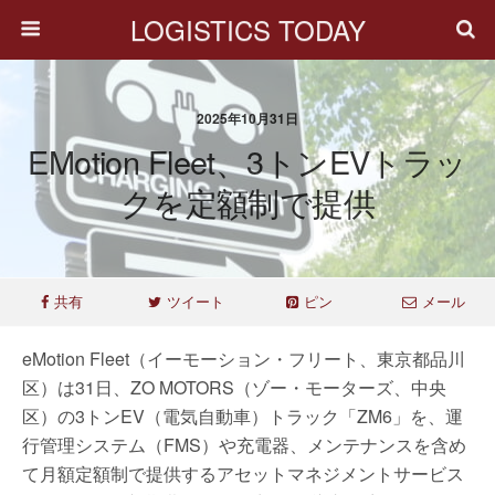
LOGISTICS TODAY
2025年10月31日
EMotion Fleet、3トンEVトラッ
クを定額制で提供
共有
ツイート
ピン
メール
eMotion Fleet（イーモーション・フリート、東京都品川
区）は31日、ZO MOTORS（ゾー・モーターズ、中央
区）の3トンEV（電気自動車）トラック「ZM6」を、運
行管理システム（FMS）や充電器、メンテナンスを含め
て月額定額制で提供するアセットマネジメントサービス