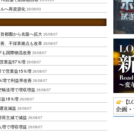
ールへ再資源化
26/08/03
、首都圏から名阪へ拡大
26/08/07
に改善、不採算拠点も改革
26/08/07
字も国際物流改善
26/08/07
営業益57％増
26/08/07
果で営業益15％増
26/08/07
2％増で利益率改善
26/08/07
空輸送増で増収増益
26/08/07
業益18％増
26/08/07
も運送減益
26/08/07
部荷主減で減益
26/08/07
入増で増収増益
26/08/07