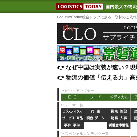
LOGISTIC
LogisticsToday総合トップに戻る
取材のご依頼
👉️
なぜ中国は実装が速い？現
👉️
物流の価値「伝える力」高
ピックアップテーマ
テーマ一覧
スペシャルコンテンツ一覧