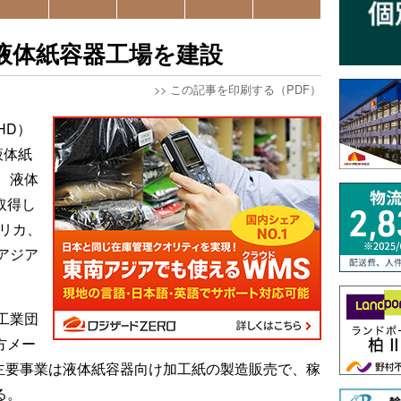
液体紙容器工場を建設
>>
この記事を印刷する（PDF）
HD）
液体紙
。液体
取得し
フリカ、
アジア
工業団
方メー
。主要事業は液体紙容器向け加工紙の製造販売で、稼
る。