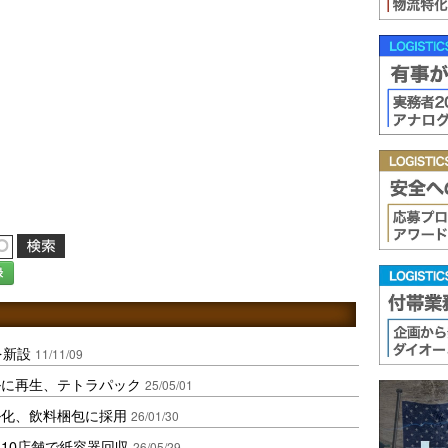
録
を新設
11/11/09
ルに再生、テトラパック
25/05/01
ル化、飲料梱包に採用
26/01/30
10店舗で紙容器回収
26/05/29