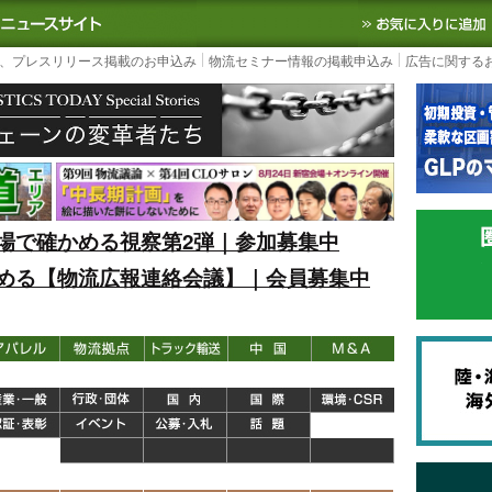
S TODAY｜国内最大の物流ニュースサイト
3PL, SCMなど国内外の最新の物流
、プレスリリース掲載のお申込み
物流セミナー情報の掲載申込み
広告に関する
場で確かめる視察第2弾｜参加募集中
める【物流広報連絡会議】｜会員募集中