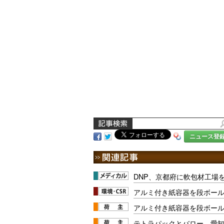
ニュース登
DNP、京都府に軟包材工場
アルミ付き紙容器を段ボー
アルミ付き紙容器を段ボー
テトラパックとバロー、愛知