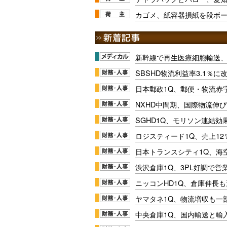
カゴメ、紙容器損紙を段ボ
新幹線で再生医療細胞輸送
SBSHD物流利益率3.1％
日本郵政1Q、郵便・物流赤
NXHD中間期、国際物流伸び
SGHD1Q、モリソン連結効
ロジスティード1Q、売上1
日本トランスシティ1Q、海
渋沢倉庫1Q、3PL好調で営
ニッコンHD1Q、倉庫伸長
ヤマタネ1Q、物流増収も一
中央倉庫1Q、国内輸送と輸