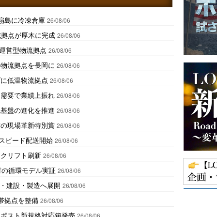
扇島に冷凍倉庫
26/08/06
域拠点が厚木に完成
26/08/06
運営型物流拠点
26/08/06
温物流拠点を長岡に
26/08/06
ダに低温物流拠点
26/08/06
送需要で業績上振れ
26/08/06
流基盤の進化を推進
26/08/06
賞の現場革新特別賞
26/08/06
しスピード配送開始
26/08/06
ークリフト刷新
26/08/06
材の循環モデル実証
26/08/06
物流・建設・製造へ展開
26/08/06
帯拠点を整備
26/08/06
クポスト新規格対応箱発売
26/08/06