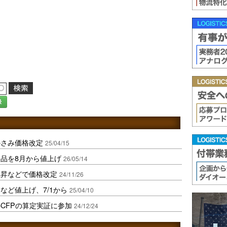
録
かさみ価格改定
25/04/15
品を8月から値上げ
26/05/14
上昇などで価格改定
24/11/26
など値上げ、7/1から
25/04/10
CFPの算定実証に参加
24/12/24