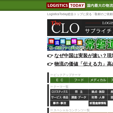
LOGISTIC
LogisticsToday総合トップに戻る
取材のご依頼
👉️
なぜ中国は実装が速い？現
👉️
物流の価値「伝える力」高
ピックアップテーマ
テーマ一覧
スペシャルコンテンツ一覧