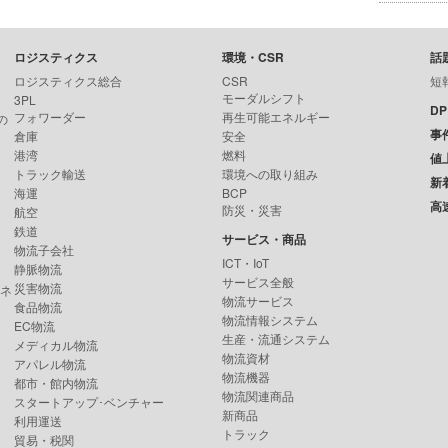
ロジスティクス
環境・CSR
話
ロジスティクス総合
CSR
短
モーダルシフト
3PL
D
フォワーダー
再生可能エネルギー
の
事
倉庫
安全
港湾
燃料
値
トラック輸送
環境への取り組み
新
海運
BCP
高
防災・災害
航空
鉄道
サービス・商品
物流子会社
ICT・IoT
静脈物流
サービス全般
災害物流
ンネ
物流サービス
食品物流
物流情報システム
EC物流
生産・流通システム
メディカル物流
物流資材
アパレル物流
物流機器
都市・館内物流
物流関連商品
スタートアップ･ベンチャー
新商品
利用運送
トラック
貿易・税関