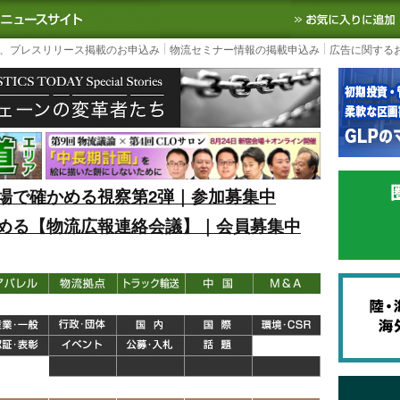
S TODAY｜国内最大の物流ニュースサイト
3PL, SCMなど国内外の最新の物流
、プレスリリース掲載のお申込み
物流セミナー情報の掲載申込み
広告に関する
場で確かめる視察第2弾｜参加募集中
める【物流広報連絡会議】｜会員募集中