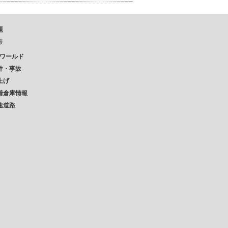
題
報
Pワールド
件・事故
上げ
着倉庫情報
速道路