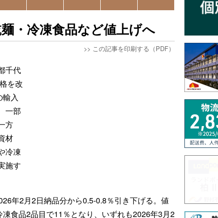
乾麺・冷凍食品など値上げへ
>>
この記事を印刷する（PDF）
都千代
価格を改
の輸入
、一部
一方
資材
や冷凍
実施す
6年2月2日納品分から0.5-0.8％引き下げる。値
凍食品2品目で11％となり、いずれも2026年3月2