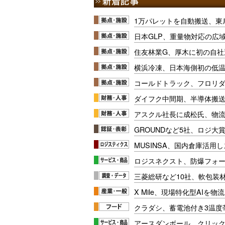
1万パレットを自動搬送、東
日本GLP、重量物対応の広
住友林業G、厚木に初の自社
横浜冷凍、日本海側初の低
コールドトラック、フロリ
ダイフク中間期、半導体搬
アスクル社長に成松氏、物
GROUNDなど5社、ロジ大
MUSINSA、国内倉庫活用
ロジスネクスト、防爆フォ
三菱総研など10社、軟包装
X Mile、現場特化型AIを
クラダシ、蓄電池付き3温度
アースダンボール、クリッ