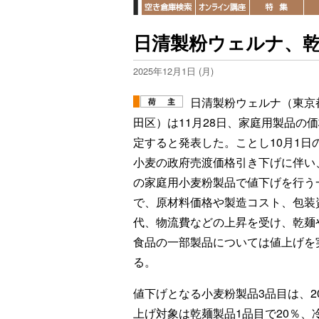
日清製粉ウェルナ、
2025年12月1日 (月)
日清製粉ウェルナ（東京
田区）は11月28日、家庭用製品の
定すると発表した。ことし10月1日
小麦の政府売渡価格引き下げに伴い
の家庭用小麦粉製品で値下げを行う
で、原材料価格や製造コスト、包装
代、物流費などの上昇を受け、乾麺
食品の一部製品については値上げを
る。
値下げとなる小麦粉製品3品目は、202
上げ対象は乾麺製品1品目で20％、冷