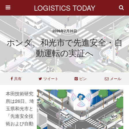
LOGISTICS TODAY
2026年2月26日
ホンダ、和光市で先進安全・自
動運転の実証へ
共有
ツイート
ピン
メール
本田技術研究
所は26日、埼
玉県和光市と
「先進安全技
術および自動