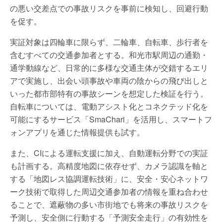
の悪い交差点での事故リスクを事前に検知し、回避行動
を促す。
実証対象は四輪車に限らず、二輪車、自転車、歩行者を
含むすべての交通参加者とする。和光市駅周辺の通勤・
通学動線など、日常的に多様な交通主体が交錯するエリ
アで実施し、出会い頭事故や車両の陰からの飛び出しと
いった都市部特有の事故シーンを想定した検証を行う。
自転車については、電動アシスト化とコネクテッド化を
可能にするサービス「SmaChari」を活用し、スマートフ
ォンアプリを通じた情報提供も試す。
また、CIによる運転支援に加え、自動運転分野での実証
も計画する。高精度地図に依存せず、カメラ認識を軸と
する「地図レス協調運転技術」に、安全・安心ネットワ
ーク技術で取得した周辺交通参加者の情報を重ね合わせ
ることで、遮蔽物の多い市街地でも将来の事故リスクを
予測し、安全側に行動する「予測安全走行」の有効性を