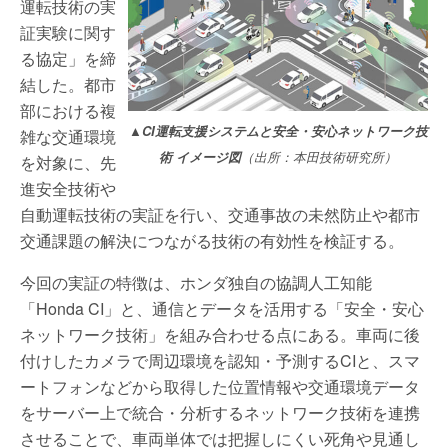
運転技術の実
証実験に関す
る協定」を締
結した。都市
部における複
▲CI運転支援システムと安全・安心ネットワーク技
雑な交通環境
術 イメージ図
（出所：本田技術研究所）
を対象に、先
進安全技術や
自動運転技術の実証を行い、交通事故の未然防止や都市
交通課題の解決につながる技術の有効性を検証する。
今回の実証の特徴は、ホンダ独自の協調人工知能
「Honda CI」と、通信とデータを活用する「安全・安心
ネットワーク技術」を組み合わせる点にある。車両に後
付けしたカメラで周辺環境を認知・予測するCIと、スマ
ートフォンなどから取得した位置情報や交通環境データ
をサーバー上で統合・分析するネットワーク技術を連携
させることで、車両単体では把握しにくい死角や見通し