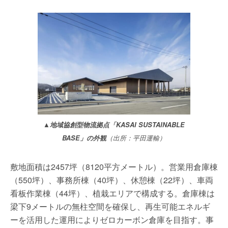
▲地域協創型物流拠点「KASAI SUSTAINABLE
BASE」の外観
（出所：平田運輸）
敷地面積は2457坪（8120平方メートル）。営業用倉庫棟
（550坪）、事務所棟（40坪）、休憩棟（22坪）、車両
看板作業棟（44坪）、植栽エリアで構成する。倉庫棟は
梁下9メートルの無柱空間を確保し、再生可能エネルギ
ーを活用した運用によりゼロカーボン倉庫を目指す。事