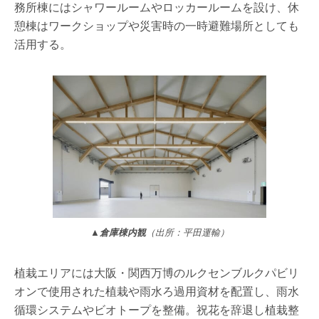
務所棟にはシャワールームやロッカールームを設け、休
憩棟はワークショップや災害時の一時避難場所としても
活用する。
▲倉庫棟内観
（出所：平田運輸）
植栽エリアには大阪・関西万博のルクセンブルクパビリ
オンで使用された植栽や雨水ろ過用資材を配置し、雨水
循環システムやビオトープを整備。祝花を辞退し植栽整