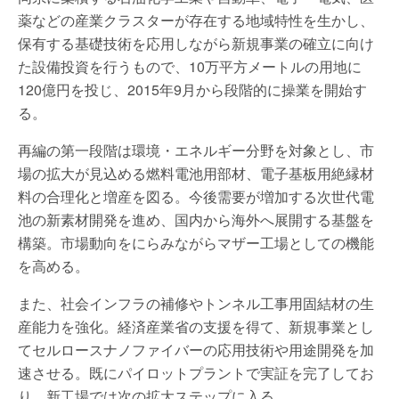
薬などの産業クラスターが存在する地域特性を生かし、
保有する基礎技術を応用しながら新規事業の確立に向け
た設備投資を行うもので、10万平方メートルの用地に
120億円を投じ、2015年9月から段階的に操業を開始す
る。
再編の第一段階は環境・エネルギー分野を対象とし、市
場の拡大が見込める燃料電池用部材、電子基板用絶縁材
料の合理化と増産を図る。今後需要が増加する次世代電
池の新素材開発を進め、国内から海外へ展開する基盤を
構築。市場動向をにらみながらマザー工場としての機能
を高める。
また、社会インフラの補修やトンネル工事用固結材の生
産能力を強化。経済産業省の支援を得て、新規事業とし
てセルロースナノファイバーの応用技術や用途開発を加
速させる。既にパイロットプラントで実証を完了してお
り、新工場では次の拡大ステップに入る。