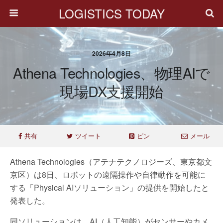
LOGISTICS TODAY
2026年4月8日
Athena Technologies、物理AIで
現場DX支援開始
共有
ツイート
ピン
メール
Athena Technologies（アテナテクノロジーズ、東京都文
京区）は8日、ロボットの遠隔操作や自律動作を可能に
する「Physical AIソリューション」の提供を開始したと
発表した。
同ソリューションは、AI（人工知能）がセンサーやカメ