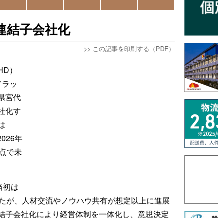
連結子会社化
>>
この記事を印刷する（PDF）
HD）
ドラッ
県宮代
社化す
は
026年
点で未
当初は
いたが、人材交流やノウハウ共有が想定以上に進展
結子会社化により経営体制を一体化し、意思決定