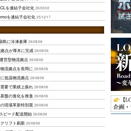
CCLを連結子会社化
26/03/02
temoを連結子会社化
25/12/17
扇島に冷凍倉庫
26/08/06
域拠点が厚木に完成
26/08/06
運営型物流拠点
26/08/06
温物流拠点を長岡に
26/08/06
ダに低温物流拠点
26/08/06
送需要で業績上振れ
26/08/06
流基盤の進化を推進
26/08/06
賞の現場革新特別賞
26/08/06
しスピード配送開始
26/08/06
ークリフト刷新
26/08/06