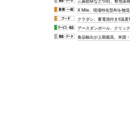
三菱総研など10社、軟包装
X Mile、現場特化型AIを
クラダシ、蓄電池付き3温度
アースダンボール、クリッ
食品輸出が上期最高、米国