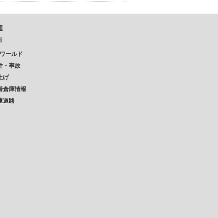
題
報
Pワールド
件・事故
上げ
着倉庫情報
速道路