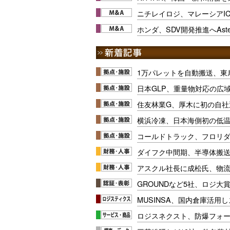
ニチレイロジ、マレーシアI
ホンダ、SDV開発推進へAs
1万パレットを自動搬送、東
日本GLP、重量物対応の広
住友林業G、厚木に初の自社
横浜冷凍、日本海側初の低
コールドトラック、フロリ
ダイフク中間期、半導体搬
アスクル社長に成松氏、物
GROUNDなど5社、ロジ大
MUSINSA、国内倉庫活用
ロジスネクスト、防爆フォ