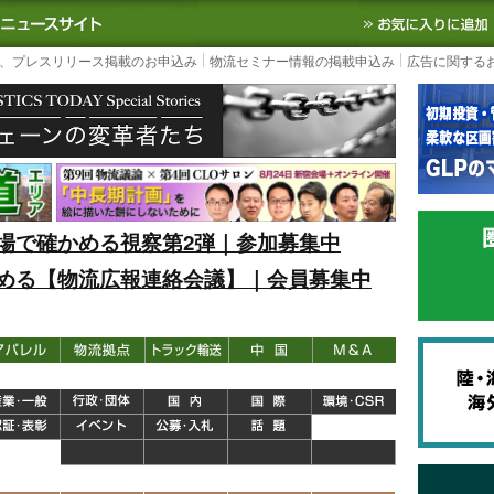
S TODAY｜国内最大の物流ニュースサイト
3PL, SCMなど国内外の最新の物流
、プレスリリース掲載のお申込み
物流セミナー情報の掲載申込み
広告に関する
場で確かめる視察第2弾｜参加募集中
める【物流広報連絡会議】｜会員募集中