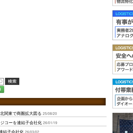
録
､北関東で商圏拡大図る
25/08/20
フジコーを連結子会社化
26/01/19
を連結子会社化
26/03/02