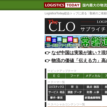
LOGISTIC
LogisticsToday総合トップに戻る
取材のご依頼
👉️
なぜ中国は実装が速い？現
👉️
物流の価値「伝える力」高
ピックアップテーマ
テーマ一覧
スペシャルコンテンツ一覧