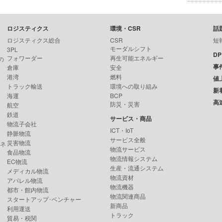
ロジスティクス
環境・CSR
話
ロジスティクス総合
CSR
短
モーダルシフト
3PL
D
フォワーダー
再生可能エネルギー
の
事
倉庫
安全
港湾
燃料
値
トラック輸送
環境への取り組み
新
海運
BCP
高
防災・災害
航空
鉄道
サービス・商品
物流子会社
ICT・IoT
静脈物流
サービス全般
災害物流
ンネ
物流サービス
食品物流
物流情報システム
EC物流
生産・流通システム
メディカル物流
物流資材
アパレル物流
物流機器
都市・館内物流
物流関連商品
スタートアップ･ベンチャー
新商品
利用運送
トラック
貿易・税関