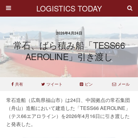
LOGISTICS TODAY
2026年4月24日
常石、ばら積み船「TESS66
AEROLINE」引き渡し
共有
ツイート
ピン
メール
常石造船（広島県福山市）は24日、中国拠点の常石集団
（舟山）造船において建造した「TESS66 AEROLINE」
（テス66エアロライン）を2026年4月16日に引き渡した
と発表した。