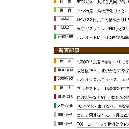
東邦ガス、丸紅と共同で葡
フジ物流、浜松液化ガスとの
LPガス3社、共同物流会社｢
東京ガスリキッドHDなど3
パナオートM、LPG配送効
宅配の終点を再設計、住宅
阪急阪神不、北伊丹と京都
ハクオウロボティクス、エ
ブリヂストン、印事業30年
東洋製缶など9社、軟包装の
TOPPAN・東邦薬品、医薬
コロナ関連破たん、7月は26
TCI、ヨビトラで物流効率