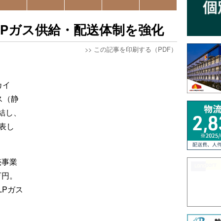
のLPガス供給・配送体制を強化
>>
この記事を印刷する（PDF）
カイ
ス（静
結し、
表し
売事業
万円。
LPガス