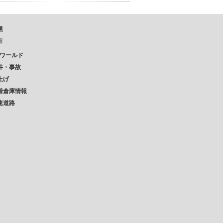
題
報
Pワールド
件・事故
上げ
着倉庫情報
速道路