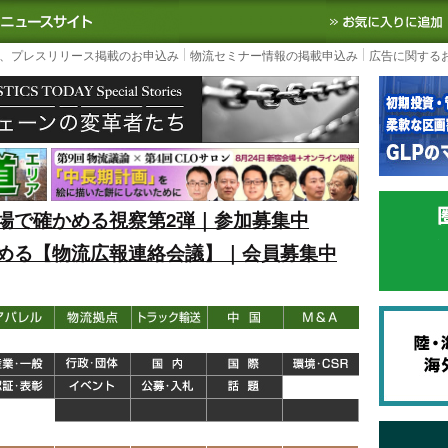
S TODAY｜国内最大の物流ニュースサイト
3PL, SCMなど国内外の最新の物流
、プレスリリース掲載のお申込み
物流セミナー情報の掲載申込み
広告に関する
場で確かめる視察第2弾｜参加募集中
める【物流広報連絡会議】｜会員募集中