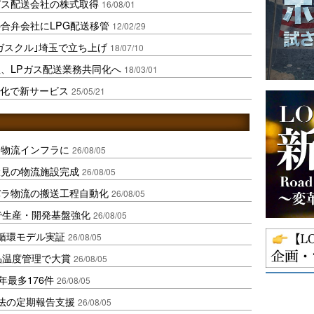
ガス配送会社の株式取得
16/08/01
合弁会社にLPG配送移管
12/02/29
ガスクル｣埼玉で立ち上げ
18/07/10
社、LPガス配送業務共同化へ
18/03/01
率化で新サービス
25/05/21
を物流インフラに
26/08/05
伏見の物流施設完成
26/08/05
バラ物流の搬送工程自動化
26/08/05
で生産・開発基盤強化
26/08/05
循環モデル実証
26/08/05
品温度管理で大賞
26/08/05
年最多176件
26/08/05
化法の定期報告支援
26/08/05