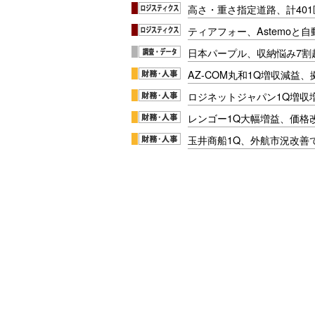
高さ・重さ指定道路、計40
ティアフォー、Astemoと自
日本パープル、収納悩み7割
AZ-COM丸和1Q増収減益
ロジネットジャパン1Q増収
レンゴー1Q大幅増益、価格
玉井商船1Q、外航市況改善