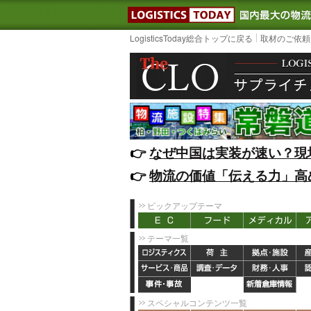
LOGISTIC
LogisticsToday総合トップに戻る
取材のご依頼
👉️
なぜ中国は実装が速い？現
👉️
物流の価値「伝える力」高
ピックアップテーマ
テーマ一覧
スペシャルコンテンツ一覧