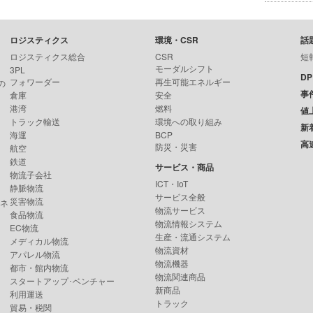
ロジスティクス
環境・CSR
話
ロジスティクス総合
CSR
短
モーダルシフト
3PL
D
フォワーダー
再生可能エネルギー
の
事
倉庫
安全
港湾
燃料
値
トラック輸送
環境への取り組み
新
海運
BCP
高
防災・災害
航空
鉄道
サービス・商品
物流子会社
ICT・IoT
静脈物流
サービス全般
災害物流
ンネ
物流サービス
食品物流
物流情報システム
EC物流
生産・流通システム
メディカル物流
物流資材
アパレル物流
物流機器
都市・館内物流
物流関連商品
スタートアップ･ベンチャー
新商品
利用運送
トラック
貿易・税関