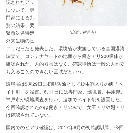
認されたアリ
について、専
門家による判
別の結果、要
緊急対処特定
（出所：神戸市）
外来生物のヒ
アリだったと発表した。環境省が実施している全国港湾
調査で、コンテナヤードの地面から働きアリ200個体が
確認された。人的被害はなく、確認場所は一般の人が立
ち入ることのできない区域だという。
環境省は5月29日に初動防除として殺虫剤入りの餌「ベ
イト剤」を設置。6月1日には専門家、環境省、兵庫県、
神戸市が現地調査を行い、追加でベイト剤を設置した。
今回確認されたのは働きアリのみで、女王アリや翅アリ
は確認されていない。
国内でのヒアリ確認は、2017年6月の初確認以降、今回