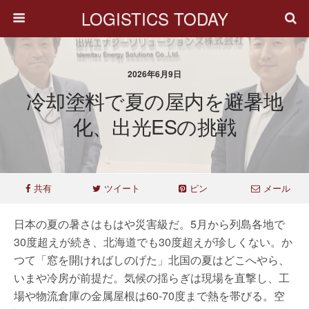
LOGISTICS TODAY
2026年6月9日
冷却塗料で夏の屋内を避暑地
化、出光ESの挑戦
共有
ツイート
ピン
メール
日本の夏の暑さはもはや災害級だ。5月から列島各地で
30度超えが続き、北海道でも30度超えが珍しくない。か
つて「窓を開ければしのげた」北国の夏はどこへやら、
いまや冷房が前提だ。気候の揺らぎは現場を直撃し、工
場や物流倉庫の金属屋根は60-70度まで熱を帯びる。空