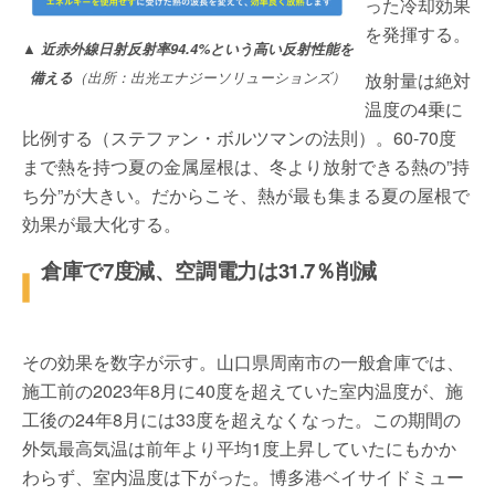
った冷却効果
を発揮する。
▲
近赤外線日射反射率94.4%という高い反射性能を
備える
（出所：出光エナジーソリューションズ）
放射量は絶対
温度の4乗に
比例する（ステファン・ボルツマンの法則）。60-70度
まで熱を持つ夏の金属屋根は、冬より放射できる熱の”持
ち分”が大きい。だからこそ、熱が最も集まる夏の屋根で
効果が最大化する。
倉庫で7度減、空調電力は31.7％削減
その効果を数字が示す。山口県周南市の一般倉庫では、
施工前の2023年8月に40度を超えていた室内温度が、施
工後の24年8月には33度を超えなくなった。この期間の
外気最高気温は前年より平均1度上昇していたにもかか
わらず、室内温度は下がった。博多港ベイサイドミュー