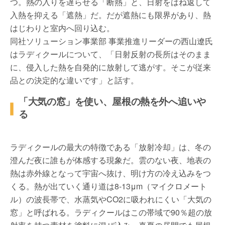
つ。熱の入りを遅らせる「断熱」と、日射をはね返して
入熱を抑える「遮熱」だ。だが遮熱にも限界があり、熱
はじわりと室内へ回り込む。
同社ソリューション事業部 事業推進リーダーの西山遼氏
はラディクールについて、「日射反射の長所はそのまま
に、侵入した熱を自発的に放射して逃がす。そこが従来
品との決定的な違いです」と話す。
「大気の窓」を使い、屋根の熱を外へ追いや
る
ラディクールの最大の特徴である「放射冷却」は、冬の
澄んだ夜に誰もが体感する現象だ。雲のない夜、地表の
熱は赤外線となって宇宙へ抜け、明け方の冷え込みをつ
くる。熱が出ていく通り道は8-13μm（マイクロメート
ル）の波長帯で、水蒸気やCO2に吸われにくい「大気の
窓」と呼ばれる。ラディクールはこの帯域で90％超の放