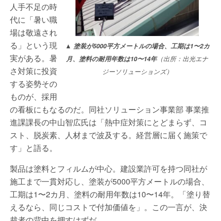
人手不足の時
代に「暑い職
場は敬遠され
る」という現
▲
塗装が5000平方メートルの場合、工期は1〜2カ
実がある。暑
月、塗料の耐用年数は10〜14年
（出所：出光エナ
さ対策に投資
ジーソリューションズ）
する姿勢その
ものが、採用
の看板にもなるのだ。同社ソリューション事業部 事業推
進課課長の中山智広氏は「熱中症対策にとどまらず、コ
スト、脱炭素、人材まで波及する。経営層に届く施策で
す」と語る。
製品は塗料とフィルムが中心。建設業許可を持つ同社が
施工まで一貫対応し、塗装が5000平方メートルの場合、
工期は1〜2カ月、塗料の耐用年数は10〜14年。「塗り替
えるなら、同じコストで付加価値を」。この一言が、決
裁者の背中を押すはずだ。