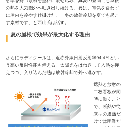
射率を持つ素材を塗料に混ぜ込み、真夏の昼間でも屋根
の熱を大気圏外へ吐き出し続ける。要は、電気を食わず
に屋内を冷やす仕掛けだ。「冬の放射冷却を夏でも起こ
す素材です」と西山氏は話す。
夏の屋根で効果が最大化する理由
さらにラディクールは、近赤外線日射反射率94.4％とい
う高い反射性能も備える。太陽光をはね返して入熱を抑
えつつ、入り込んだ熱は放射冷却で外へ逃がす。
遮熱と放射の
二枚看板が同
時に働くこと
で、断熱や従
来型の遮熱だ
けでは困難だ