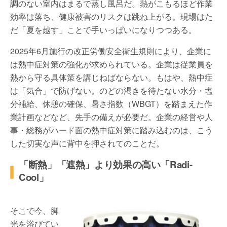
調のない室内はまるで蒸し風呂だ。熱がこもるほど作業
効率は落ち、健康被害のリスクは跳ね上がる。現場はた
だ「夏を越す」ことで手いっぱいになりつつある。
2025年6月施行の改正労働安全衛生規則により、企業に
は熱中症対策の強化が求められている。企業は従業員を
熱から守る具体策を講じねばならない。もはや、熱中症
は「気合」で防げない。のどの渇きを待たない水分・塩
分補給、休憩の確保、暑さ指数（WBGT）を踏まえた作
業計画などなど、先手の備えが必要だ。企業の経営や人
事・総務がハード面の熱中症対策に踏み込むのは、こう
した切実な声に背中を押されてのことだ。
「断熱」「遮熱」より効果の高い「Radi-
Cool」
そこで今、脚
光を浴びてい