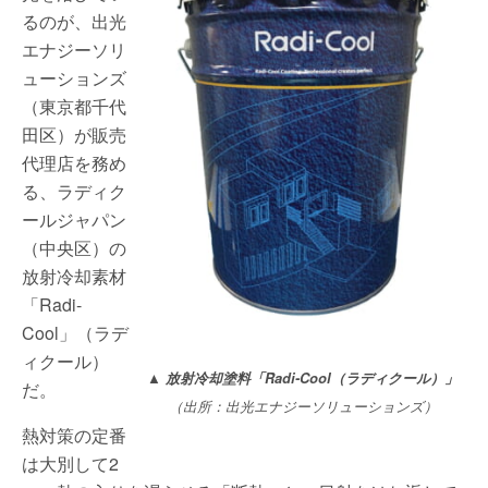
るのが、出光
エナジーソリ
ューションズ
（東京都千代
田区）が販売
代理店を務め
る、ラディク
ールジャパン
（中央区）の
放射冷却素材
「Radi-
Cool」（ラデ
ィクール）
▲
放射冷却塗料「Radi-Cool（ラディクール）」
だ。
（出所：出光エナジーソリューションズ）
熱対策の定番
は大別して2