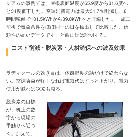
ジアムの事例では、屋根表面温度が65.9度から31.6度へ
と34度低下した。空調消費電力は最大31.7％削減し、8
時間稼働で131.5kWhから89.8kWhへと圧縮した。「施工
前後で気象条件をほぼ同一の日を抽出して比較した、信
頼性の高いデータです」と西山氏は説明する。
コスト削減・脱炭素・人材確保への波及効果
ラディクールの効き目は、体感温度の話だけで終わらな
い。空調負荷が軽くなれば電気代はすっと下がり、電力
使用が減ればCO2も減る。
脱炭素の目標
が、机上の数
字から現場の
手触りへ近づ
く。加えて、