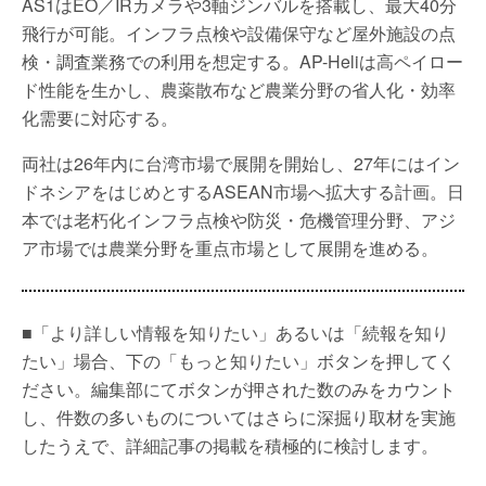
AS1はEO／IRカメラや3軸ジンバルを搭載し、最大40分
飛行が可能。インフラ点検や設備保守など屋外施設の点
検・調査業務での利用を想定する。AP-Heliは高ペイロー
ド性能を生かし、農薬散布など農業分野の省人化・効率
化需要に対応する。
両社は26年内に台湾市場で展開を開始し、27年にはイン
ドネシアをはじめとするASEAN市場へ拡大する計画。日
本では老朽化インフラ点検や防災・危機管理分野、アジ
ア市場では農業分野を重点市場として展開を進める。
■「より詳しい情報を知りたい」あるいは「続報を知り
たい」場合、下の「もっと知りたい」ボタンを押してく
ださい。編集部にてボタンが押された数のみをカウント
し、件数の多いものについてはさらに深掘り取材を実施
したうえで、詳細記事の掲載を積極的に検討します。