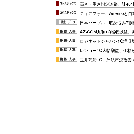
高さ・重さ指定道路、計40
ティアフォー、Astemoと自
日本パープル、収納悩み7割
AZ-COM丸和1Q増収減益
ロジネットジャパン1Q増収
レンゴー1Q大幅増益、価格
玉井商船1Q、外航市況改善