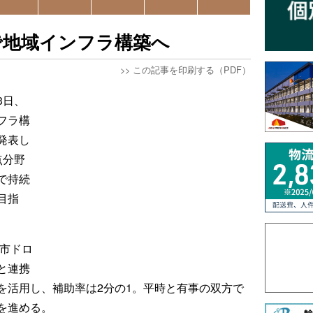
で地域インフラ構築へ
>>
この記事を印刷する（PDF）
3日、
フラ構
発表し
点分野
で持続
目指
川市ドロ
と連携
を活用し、補助率は2分の1。平時と有事の双方で
を進める。