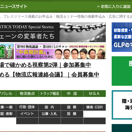
S TODAY｜国内最大の物流ニュースサイト
3PL, SCMなど国内外の最新の物流
、プレスリリース掲載のお申込み
物流セミナー情報の掲載申込み
広告に関する
場で確かめる視察第2弾｜参加募集中
める【物流広報連絡会議】｜会員募集中