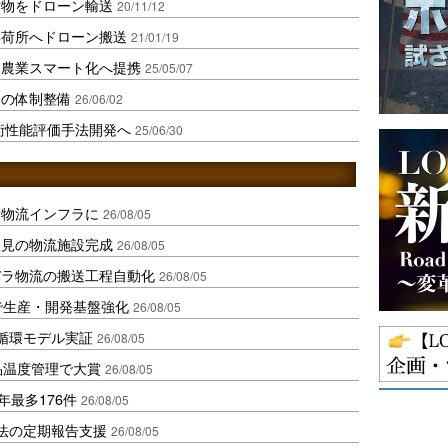
作物をドローン輸送
20/11/12
集荷所へドローン搬送
21/01/19
と農業スマート化へ提携
25/05/07
送の体制整備
26/06/02
技術性能評価手法開発へ
25/06/30
を物流インフラに
26/08/05
伏見の物流施設完成
26/08/05
バラ物流の搬送工程自動化
26/08/05
で生産・開発基盤強化
26/08/05
循環モデル実証
26/08/05
品温度管理で大賞
26/08/05
年最多176件
26/08/05
化法の定期報告支援
26/08/05