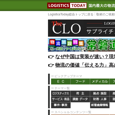
LOGISTIC
LogisticsToday総合トップに戻る
取材のご依頼
👉️
なぜ中国は実装が速い？現
👉️
物流の価値「伝える力」高
ピックアップテーマ
テーマ一覧
スペシャルコンテンツ一覧