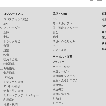
ロジスティクス
環境・CSR
話
ロジスティクス総合
CSR
短
モーダルシフト
3PL
D
フォワーダー
再生可能エネルギー
の
事
倉庫
安全
港湾
燃料
値
トラック輸送
環境への取り組み
新
海運
BCP
高
防災・災害
航空
鉄道
サービス・商品
物流子会社
ICT・IoT
静脈物流
サービス全般
災害物流
ンネ
物流サービス
食品物流
物流情報システム
EC物流
生産・流通システム
メディカル物流
物流資材
アパレル物流
物流機器
都市・館内物流
物流関連商品
スタートアップ･ベンチャー
新商品
利用運送
トラック
貿易・税関