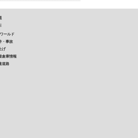
題
報
Pワールド
件・事故
上げ
着倉庫情報
速道路