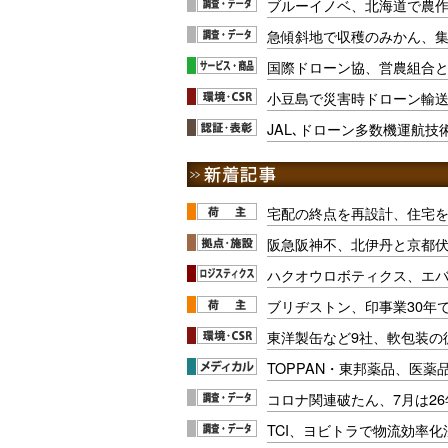
ブルーイノベ、北海道で農
急傾斜地で収穫のみかん、
国際ドローン協、営農組合
小豆島で災害時ドローン輸
JAL､ドローン多数機運航
宅配の終点を再設計、住宅
阪急阪神不、北伊丹と京都
ハクオウロボティクス、エ
ブリヂストン、印事業30年
東洋製缶など9社、軟包装の
TOPPAN・東邦薬品、医薬
コロナ関連破たん、7月は26
TCI、ヨビトラで物流効率