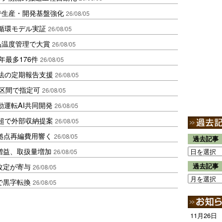
で生産・開発基盤強化
26/08/05
循環モデル実証
26/08/05
品温度管理で大賞
26/08/05
年最多176件
26/08/05
化法の定期報告支援
26/08/05
1区間で指定可
26/08/05
動運転AI共同開発
26/08/05
超で外部収納提案
26/08/05
、拠点再編費用響く
26/08/05
過去記事
増益、取扱量増加
26/08/05
改定が寄与
過去記事
26/08/05
で黒字転換
26/08/05
11月26日