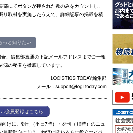
集部にてボタンが押された数のみをカウントし、
掘り取材を実施したうえで、詳細記事の掲載を積
もっと知りたい
場合、編集部直通の下記メールアドレスまでご一報
材源の秘匿を徹底しています。
LOGISTICS TODAY編集部
メール：support@logi-today.com
ール会員登録はこちら
ール会員向けに、朝刊（平日7時）・夕刊（16時）のニュ
の最新動向に加え、物流に関わる方に役立つイベ