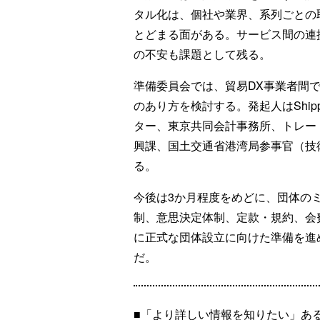
タル化は、個社や業界、系列ごとの
とどまる面がある。サービス間の連
の不安も課題として残る。
準備委員会では、貿易DX事業者間
のあり方を検討する。発起人はShip
ター、東京共同会計事務所、トレー
興課、国土交通省港湾局参事官（技
る。
今後は3か月程度をめどに、団体の
制、意思決定体制、定款・規約、会
に正式な団体設立に向けた準備を進
だ。
■「より詳しい情報を知りたい」あ