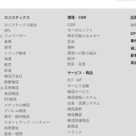
ロジスティクス
環境・CSR
話
ロジスティクス総合
CSR
短
モーダルシフト
3PL
D
フォワーダー
再生可能エネルギー
の
事
倉庫
安全
港湾
燃料
値
トラック輸送
環境への取り組み
新
海運
BCP
高
防災・災害
航空
鉄道
サービス・商品
物流子会社
ICT・IoT
静脈物流
サービス全般
災害物流
ンネ
物流サービス
食品物流
物流情報システム
EC物流
生産・流通システム
メディカル物流
物流資材
アパレル物流
物流機器
都市・館内物流
物流関連商品
スタートアップ･ベンチャー
新商品
利用運送
トラック
貿易・税関