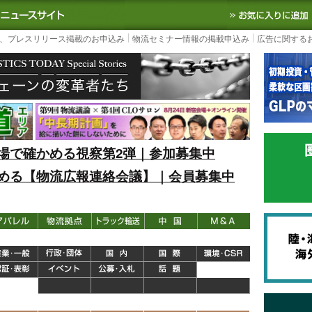
S TODAY｜国内最大の物流ニュースサイト
3PL, SCMなど国内外の最新の物流
、プレスリリース掲載のお申込み
物流セミナー情報の掲載申込み
広告に関する
場で確かめる視察第2弾｜参加募集中
める【物流広報連絡会議】｜会員募集中