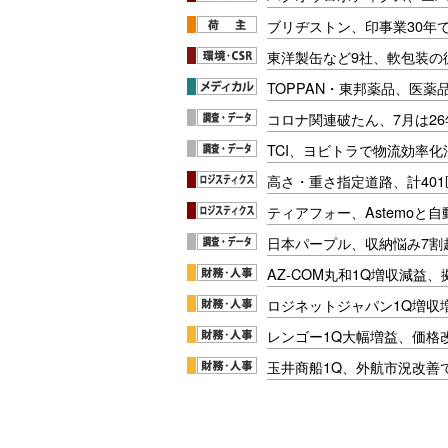
ブリヂストン、印事業30年
東洋製缶など9社、軟包装の
TOPPAN・東邦薬品、医薬
コロナ関連破たん、7月は26
TCI、ヨビトラで物流効率
高さ・重さ指定道路、計40
ティアフォー、Astemoと自
日本パープル、収納悩み7割
AZ-COM丸和1Q増収減益
ロジネットジャパン1Q増収
レンゴー1Q大幅増益、価格
玉井商船1Q、外航市況改善