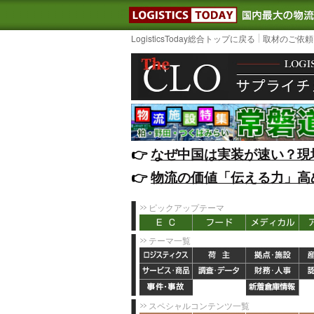
LOGISTIC
LogisticsToday総合トップに戻る
取材のご依頼
👉️
なぜ中国は実装が速い？現
👉️
物流の価値「伝える力」高
ピックアップテーマ
テーマ一覧
スペシャルコンテンツ一覧