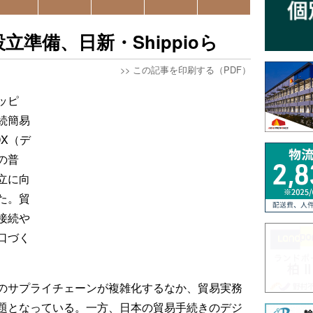
立準備、日新・Shippioら
>>
この記事を印刷する（PDF）
シッピ
続簡易
DX（デ
の普
立に向
た。貿
接続や
口づく
のサプライチェーンが複雑化するなか、貿易実務
題となっている。一方、日本の貿易手続きのデジ