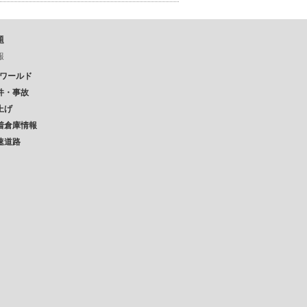
題
報
Pワールド
件・事故
上げ
着倉庫情報
速道路