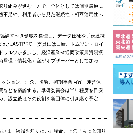
取り組みが進む一方で、全体としては個別最適に
携不足や、利用者から見た継続性・相互運用性へ
で協調すべき領域を整理し、データ仕様や手続連携
pioとJASTPRO。委員には日新、トムソン・ロイ
ドワルツが参加し、経済産業省通商政策局貿易振
術監理・情報化）室がオブザーバーとして加わ
ミッション、理念、名称、初期事業内容、運営体
費などを議論する。準備委員会は半年程度を目安
め、設立後はその役割を新団体に引き継ぐ予定
るいは「続報を知りたい」場合、下の「もっと知り