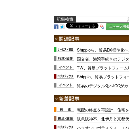
ニュース登
Shippioら、貿易DX標準
国交省、港湾手続きのデジ
TW、貿易プラットフォーム
Shippio、貿易プラット
貿易のデジタル化へICCが
宅配の終点を再設計、住宅
阪急阪神不、北伊丹と京都
ハクオウロボティクス、エ