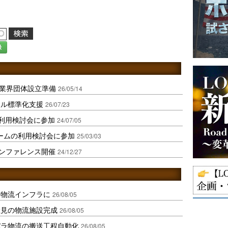
録
化へ業界団体設立準備
26/05/14
タル標準化支援
26/07/23
利用検討会に参加
24/07/05
フォームの利用検討会に参加
25/03/03
カンファレンス開催
24/12/27
を物流インフラに
26/08/05
伏見の物流施設完成
26/08/05
バラ物流の搬送工程自動化
26/08/05