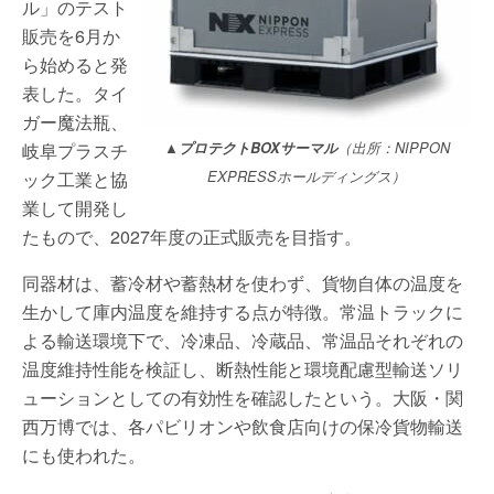
ル」のテスト
販売を6月か
ら始めると発
表した。タイ
ガー魔法瓶、
岐阜プラスチ
▲プロテクトBOXサーマル
（出所：NIPPON
ック工業と協
EXPRESSホールディングス）
業して開発し
たもので、2027年度の正式販売を目指す。
同器材は、蓄冷材や蓄熱材を使わず、貨物自体の温度を
生かして庫内温度を維持する点が特徴。常温トラックに
よる輸送環境下で、冷凍品、冷蔵品、常温品それぞれの
温度維持性能を検証し、断熱性能と環境配慮型輸送ソリ
ューションとしての有効性を確認したという。大阪・関
西万博では、各パビリオンや飲食店向けの保冷貨物輸送
にも使われた。