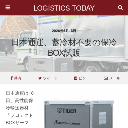
LOGISTICS TODAY
2026年6月18日
日本通運、蓄冷材不要の保冷
BOX試販
共有
ツイート
ピン
メール
日本通運は18
日、高性能保
冷輸送器材
「プロテクト
BOXサーマ