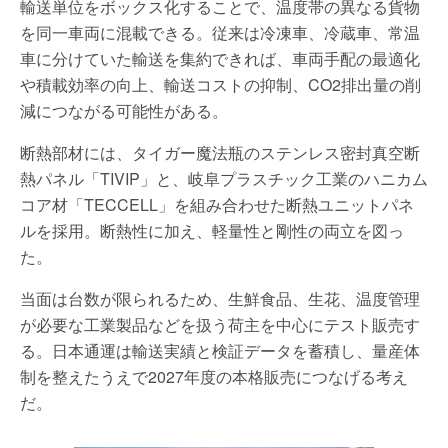
輸送単位をボックス化することで、温度帯の異なる貨物
を同一車両に混載できる。従来は冷凍車、冷蔵車、常温
車に分けていた輸送を集約できれば、車両手配の最適化
や積載効率の向上、輸送コストの抑制、CO2排出量の削
減につながる可能性がある。
断熱部材には、タイガー魔法瓶のステンレス密封真空断
熱パネル「TIVIP」と、岐阜プラスチック工業のハニカム
コア材「TECCELL」を組み合わせた断熱ユニットパネ
ルを採用。断熱性に加え、軽量性と剛性の両立を図っ
た。
当面は台数が限られるため、生鮮食品、生花、温度管理
が必要な工業製品などを扱う荷主を中心にテスト販売す
る。日本通運は輸送実績と検証データを蓄積し、量産体
制を整えたうえで2027年度の本格販売につなげる考え
だ。