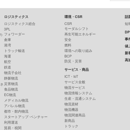
ロジスティクス
環境・CSR
話
ロジスティクス総合
CSR
短
モーダルシフト
3PL
D
フォワーダー
再生可能エネルギー
の
事
倉庫
安全
港湾
燃料
値
トラック輸送
環境への取り組み
新
海運
BCP
高
防災・災害
航空
鉄道
サービス・商品
物流子会社
ICT・IoT
静脈物流
サービス全般
災害物流
ンネ
物流サービス
食品物流
物流情報システム
EC物流
生産・流通システム
メディカル物流
物流資材
アパレル物流
物流機器
都市・館内物流
物流関連商品
スタートアップ･ベンチャー
新商品
利用運送
トラック
貿易・税関