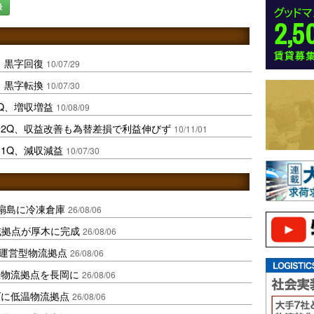
録
、黒字回復
10/07/29
、黒字転換
10/07/30
Q、増収増益
10/08/09
2Q、収益改善も為替差損で利益伸びず
10/11/01
1Q、減収減益
10/07/30
扇島に冷凍倉庫
26/08/06
域拠点が厚木に完成
26/08/06
運営型物流拠点
26/08/06
温物流拠点を長岡に
26/08/06
ダに低温物流拠点
26/08/06