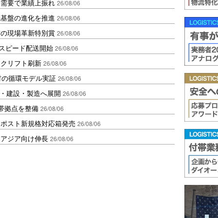
送需要で業績上振れ
26/08/06
流基盤の進化を推進
26/08/06
賞の現場革新特別賞
26/08/06
しスピード配送開始
26/08/06
ークリフト刷新
26/08/06
材の循環モデル実証
26/08/06
物流・建設・製造へ展開
26/08/06
帯拠点を整備
26/08/06
クポスト新規格対応箱発売
26/08/06
・アジア向け伸長
26/08/06