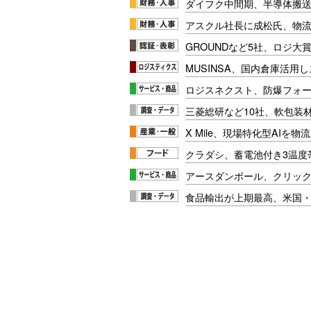
ダイフク中間期、半導体搬
アスクル社長に成松氏、物
GROUNDなど5社、ロジ大
MUSINSA、国内倉庫活用
ロジスネクスト、防爆フォ
三菱総研など10社、軟包装
X Mile、現場特化型AIを
クラダシ、蓄電池付き3温度
アースダンボール、クリッ
食品輸出が上期最高、米国