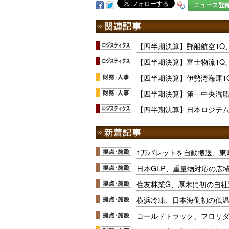
ニュース登
【四半期決算】郵船航空1Q
【四半期決算】富士物流1Q
【四半期決算】伊勢湾海運1
【四半期決算】第一中央汽船
【四半期決算】日本ロジテム
1万パレットを自動搬送、東
日本GLP、重量物対応の広
住友林業G、厚木に初の自社
横浜冷凍、日本海側初の低
コールドトラック、フロリ