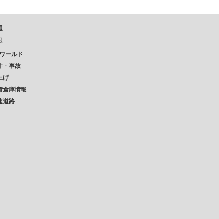
題
報
Pワールド
件・事故
上げ
着倉庫情報
速道路