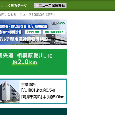
ニュースをお届けします。物流ニュースメール配信を登録すると、平日
お気に入りに追加
よく見るテーマ
お問い合わせ
ニュース配信登録（無料）