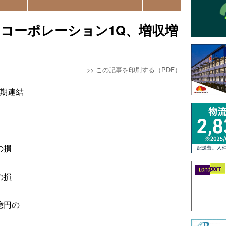
コーポレーション1Q、増収増
>>
この記事を印刷する（PDF）
半期連結
の損
の損
億円の