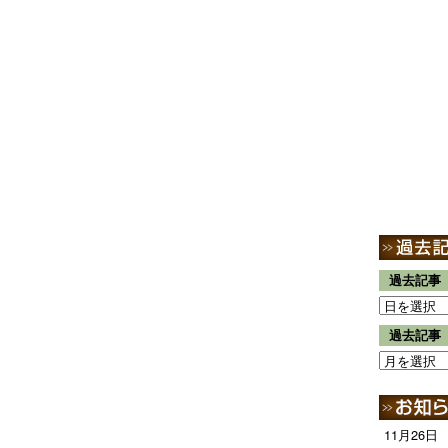
過去記事
過去記事
11月26日