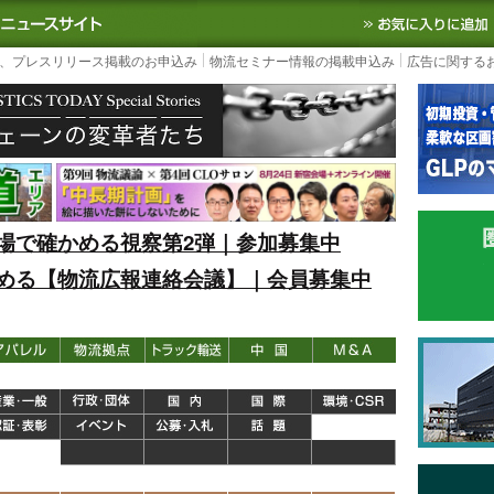
S TODAY｜国内最大の物流ニュースサイト
3PL, SCMなど国内外の最新の物流
、プレスリリース掲載のお申込み
物流セミナー情報の掲載申込み
広告に関する
場で確かめる視察第2弾｜参加募集中
める【物流広報連絡会議】｜会員募集中