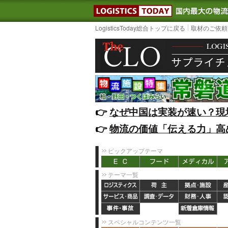
LOGISTIC
LogisticsToday総合トップに戻る
取材のご依頼
👉️
なぜ中国は実装が速い？現
👉️
物流の価値「伝える力」高
ピックアップテーマ
テーマ一覧
スペシャルコンテンツ一覧