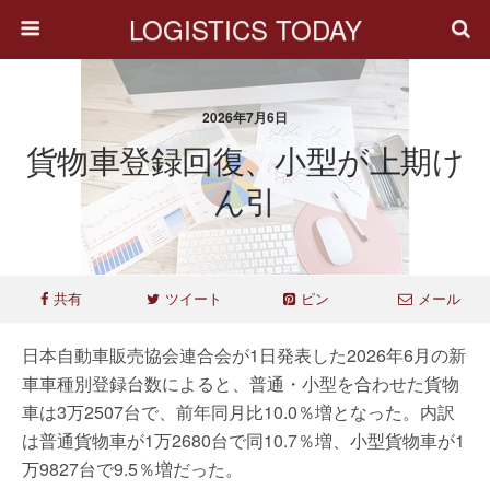
LOGISTICS TODAY
2026年7月6日
貨物車登録回復、小型が上期け
ん引
共有
ツイート
ピン
メール
日本自動車販売協会連合会が1日発表した2026年6月の新
車車種別登録台数によると、普通・小型を合わせた貨物
車は3万2507台で、前年同月比10.0％増となった。内訳
は普通貨物車が1万2680台で同10.7％増、小型貨物車が1
万9827台で9.5％増だった。