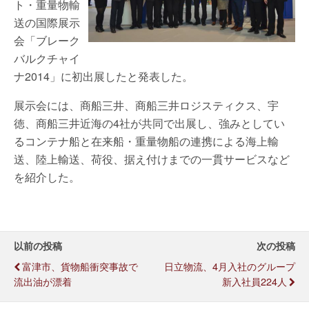
ト・重量物輸
送の国際展示
会「ブレーク
バルクチャイ
ナ2014」に初出展したと発表した。
展示会には、商船三井、商船三井ロジスティクス、宇
徳、商船三井近海の4社が共同で出展し、強みとしてい
るコンテナ船と在来船・重量物船の連携による海上輸
送、陸上輸送、荷役、据え付けまでの一貫サービスなど
を紹介した。
以前の投稿
次の投稿
富津市、貨物船衝突事故で
日立物流、4月入社のグループ
流出油が漂着
新入社員224人