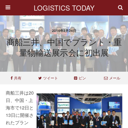
LOGISTICS TODAY
2014年3月24日
商船三井、中国でプラント・重
量物輸送展示会に初出展
共有
ツイート
ピン
メール
商船三井は20
日、中国・上
海市で12日と
13日に開催さ
れたプラン