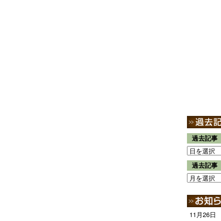
過去記事
過去記事
11月26日