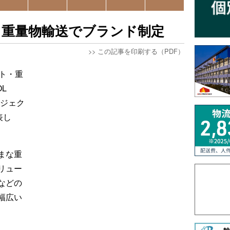
・重量物輸送でブランド制定
>>
この記事を印刷する（PDF）
ト・重
L
プロジェク
表し
まな重
リュー
などの
幅広い