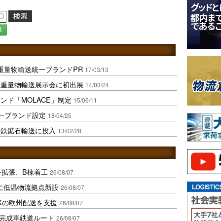
録
重量物輸送統一ブランドPR
17/03/13
・重量物輸送展示会に初出展
14/03/24
ンド「MOLACE」制定
15/06/11
統一ブランド設定
18/04/25
ル鉄鉱石輸送に投入
13/02/28
を拡張、B棟着工
26/08/07
に低温物流拠点新設
26/08/07
Xの欧州配送を支援
26/08/07
に完成車鉄道ルート
26/08/07