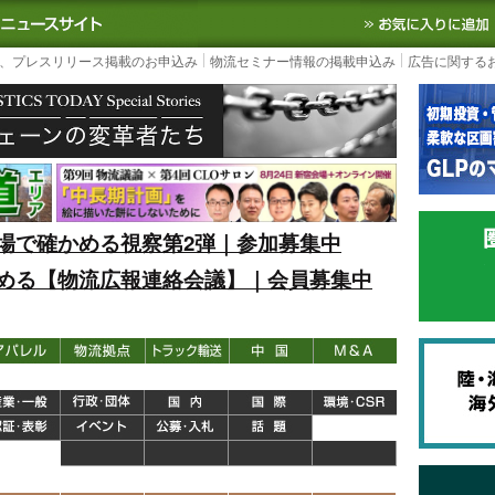
S TODAY｜国内最大の物流ニュースサイト
3PL, SCMなど国内外の最新の物流
、プレスリリース掲載のお申込み
物流セミナー情報の掲載申込み
広告に関する
場で確かめる視察第2弾｜参加募集中
める【物流広報連絡会議】｜会員募集中