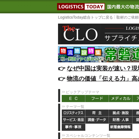
LOGISTIC
LogisticsToday総合トップに戻る
取材のご依頼
👉️
なぜ中国は実装が速い？現
👉️
物流の価値「伝える力」高
ピックアップテーマ
テーマ一覧
スペシャルコンテンツ一覧