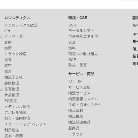
ロジスティクス
環境・CSR
話
ロジスティクス総合
CSR
短
モーダルシフト
3PL
D
フォワーダー
再生可能エネルギー
の
事
倉庫
安全
港湾
燃料
値
トラック輸送
環境への取り組み
新
海運
BCP
高
防災・災害
航空
鉄道
サービス・商品
物流子会社
ICT・IoT
静脈物流
サービス全般
災害物流
ンネ
物流サービス
食品物流
物流情報システム
EC物流
生産・流通システム
メディカル物流
物流資材
アパレル物流
物流機器
都市・館内物流
物流関連商品
スタートアップ･ベンチャー
新商品
利用運送
トラック
貿易・税関