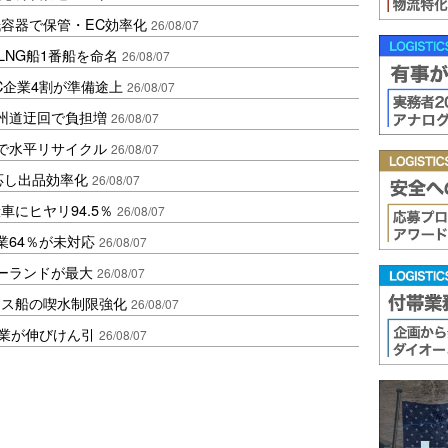
容器で保管・EC効率化
26/08/07
LNG船1番船を命名
26/08/07
C企業4割が準備途上
26/08/07
州道迂回で負担増
26/08/07
で水平リサイクル
26/08/07
対応し出品効率化
26/08/07
にヒヤリ94.5％
26/08/07
業64％が未対応
26/08/07
ポーランドが最大
26/08/07
クス船の喫水制限強化
26/08/07
造業が伸びけん引
26/08/07