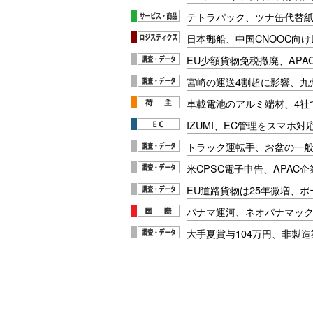
テトラパック、ツナ缶代替紙
日本郵船、中国CNOOC向け
EU少額貨物免税撤廃、APA
宮崎の運送4割超に影響、九
車載電池のアルミ端材、4社
IZUMI、EC管理をスマホ
トラック運転手、お盆の一般車
米CPSC電子申告、APAC企
EU道路貨物は25年微増、
パナマ運河、ネオパナマッ
大手夏賞与104万円、非製