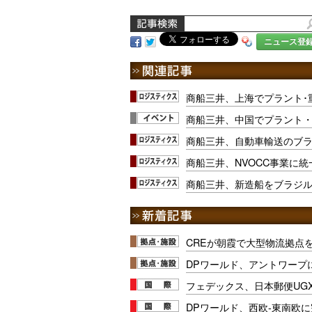
ニュース登
商船三井、上海でプラント･
商船三井、中国でプラント
商船三井、自動車輸送のブラ
商船三井、NVOCC事業に
商船三井、新造船をブラジ
CREが朝霞で大型物流拠点
DPワールド、アントワープ
フェデックス、日本郵便UG
DPワールド、西欧-東南欧