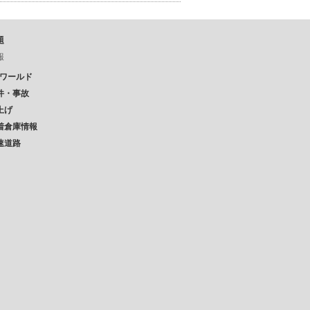
題
報
Pワールド
件・事故
上げ
着倉庫情報
速道路