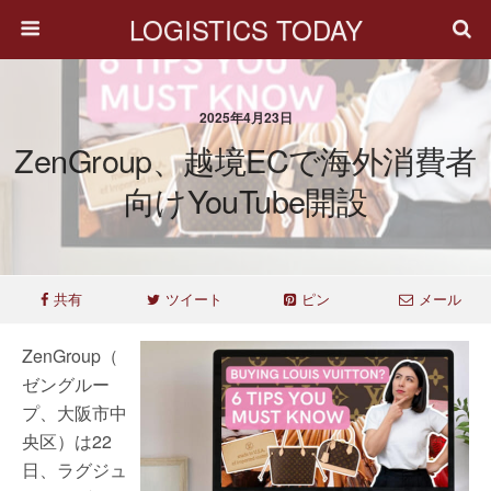
LOGISTICS TODAY
2025年4月23日
ZenGroup、越境ECで海外消費者
向けYouTube開設
共有
ツイート
ピン
メール
ZenGroup（
ゼングルー
プ、大阪市中
央区）は22
日、ラグジュ