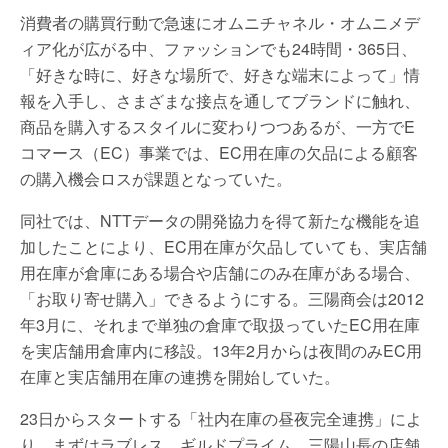
消費者の購買行動で急速にオムニチャネル・オムニメデ
ィア化が広がる中、ファッションでも24時間・365日、
「好きな時に、好きな場所で、好きな端末によって」情
報を入手し、さまざまな接点を通してブランドに触れ、
商品を購入するスタイルに変わりつつあるが、一方でE
コマース（EC）事業では、EC用在庫の欠品による顧客
の購入機会ロスが課題となっていた。
同社では、NTTデータの開発協力を得て新たな機能を追
加したことにより、EC用在庫が欠品していても、実店舗
用在庫が倉庫にある場合や店舗にのみ在庫がある場合、
「お取り寄せ購入」できるようにする。三陽商会は2012
年3月に、それまで単独の倉庫で取扱っていたEC用在庫
を実店舗用倉庫内に移設。13年2月からは夜間のみEC用
在庫と実店舗用在庫の連携を開始していた。
23日からスタートする「社内在庫の昼夜完全連携」によ
り、まずはラブレス、ギルドプライム、三陽山長の店舗