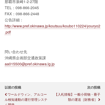
那覇市泉崎1-2-27階
TEL：098-866-2045
FAX：098-866-2448
公告詳細：
http://www.pref.okinawa.jp/koutsuu/koubo110224/youryo2
.pdf
問い合わせ先
沖縄県企画部交通政策課
aa015500@pref.okinawa.lg.jp
以前の投稿
次の投稿
ワールドウィン、アルコー
【入札情報】一般小荷物・冊子
ル検知連動の運行管理システ
類の運送［財務省］
ム開発